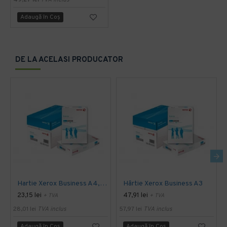
49,27 lei
TVA inclus
Adaugă în Coş
DE LA ACELASI PRODUCATOR
Hartie Xerox Business A4, 80 gr/ 500 coli/ top
Hârtie Xerox Business A3
23,15 lei
47,91 lei
+ TVA
+ TVA
28,01 lei
TVA inclus
57,97 lei
TVA inclus
Adaugă în Coş
Adaugă în Coş