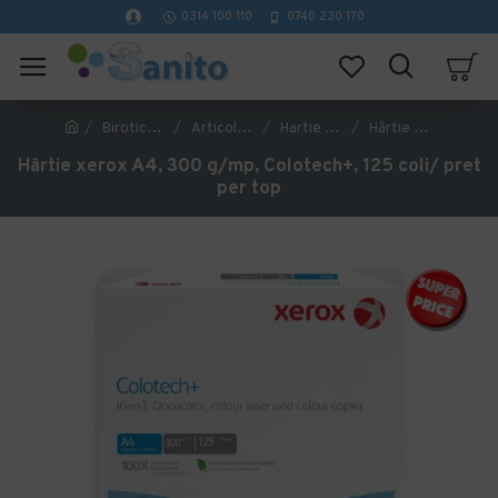
0314 100 110
0740 230 170
Birotica si papetarie
Articole din hartie
Hartie pentru copiator
Hârtie xerox A4, 300 g/mp, Colotech+, 125 coli/ pret per top
Hârtie xerox A4, 300 g/mp, Colotech+, 125 coli/ pret
per top