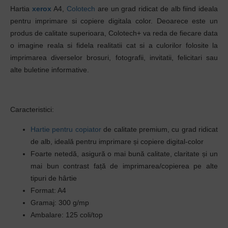
Hartia
xerox
A4,
Colotech
are un grad ridicat de alb fiind ideala
pentru imprimare si copiere digitala color. Deoarece este un
produs de calitate superioara, Colotech+ va reda de fiecare data
o imagine reala si fidela realitatii cat si a culorilor folosite la
imprimarea diverselor brosuri, fotografii, invitatii, felicitari sau
alte buletine informative.
Caracteristici:
Hartie pentru copiator
de calitate premium, cu grad ridicat
de alb, ideală pentru imprimare și copiere digital-color
Foarte netedă, asigură o mai bună calitate, claritate și un
mai bun contrast față de imprimarea/copierea pe alte
tipuri de hârtie
Format: A4
Gramaj: 300
g/mp
Ambalare: 125 coli/top