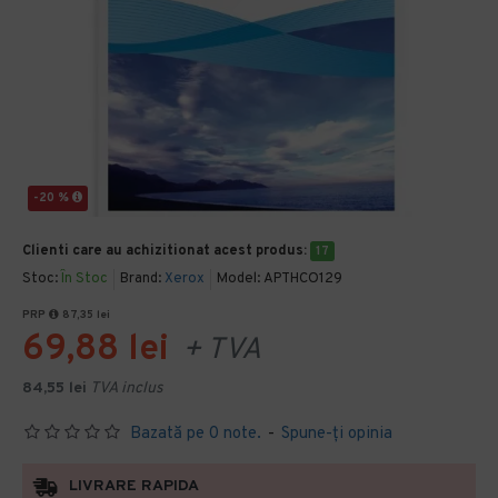
-20 %
Clienti care au achizitionat acest produs:
17
Stoc:
În Stoc
Brand:
Xerox
Model:
APTHCO129
PRP
87,35 lei
69,88 lei
+ TVA
84,55 lei
TVA inclus
Bazată pe 0 note.
-
Spune-ţi opinia
LIVRARE RAPIDA