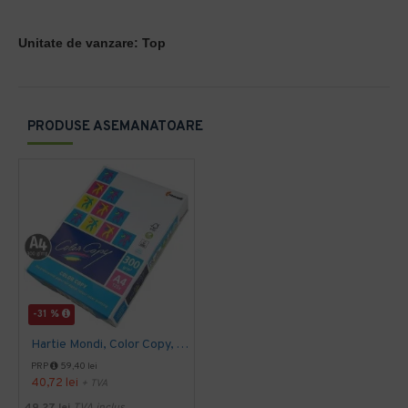
Unitate de vanzare: T
op
PRODUSE ASEMANATOARE
-31 %
Hartie Mondi, Color Copy, A4, 300 g/mp, 125 coli/top
PRP
59,40 lei
40,72 lei
+ TVA