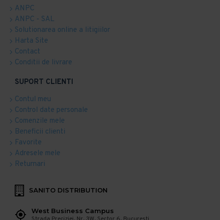
ANPC
ANPC - SAL
Solutionarea online a litigiilor
Harta Site
Contact
Conditii de livrare
SUPORT CLIENTI
Contul meu
Control date personale
Comenzile mele
Beneficii clienti
Favorite
Adresele mele
Returnari
SANITO DISTRIBUTION
West Business Campus
Strada Preciziei, Nr, 3W, Sector 6, Bucuresti