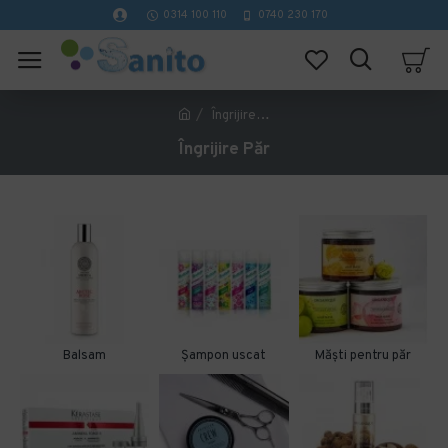
0314 100 110
0740 230 170
Îngrijire Păr
Îngrijire Păr
Balsam
Șampon uscat
Măști pentru păr