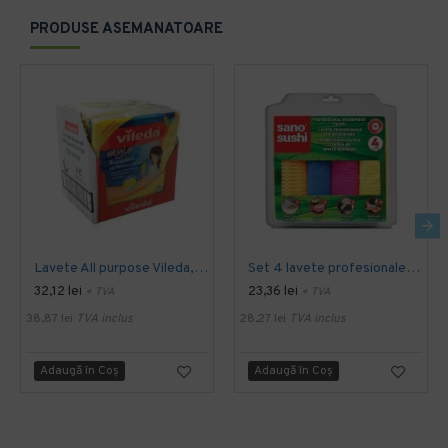
PRODUSE ASEMANATOARE
Lavete All purpose Vileda, 38 x 40 cm, 10 buc. / pachet
Set 4 lavete profesionale din microfibre Sano Sushi
32,12 lei
23,36 lei
+ TVA
+ TVA
38,87 lei
TVA inclus
28,27 lei
TVA inclus
Adaugă în Coş
Adaugă în Coş