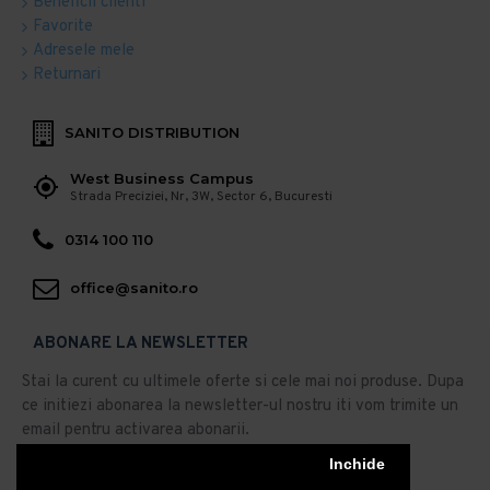
Beneficii clienti
Favorite
Adresele mele
Returnari
SANITO DISTRIBUTION
West Business Campus
Strada Preciziei, Nr, 3W, Sector 6, Bucuresti
0314 100 110
office@sanito.ro
ABONARE LA NEWSLETTER
Stai la curent cu ultimele oferte si cele mai noi produse. Dupa
ce initiezi abonarea la newsletter-ul nostru iti vom trimite un
email pentru activarea abonarii.
Abonare
Inchide