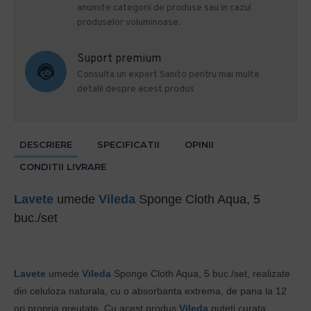
anumite categorii de produse sau in cazul
produselor voluminoase.
Suport premium
Consulta un expert Sanito pentru mai multe
detalii despre acest produs
DESCRIERE
SPECIFICATII
OPINII
CONDITII LIVRARE
Lavete
umede
Vileda
Sponge Cloth Aqua, 5
buc./set
Lavete
umede
Vileda
Sponge Cloth Aqua, 5 buc./set, realizate
din celuloza naturala, cu o absorbanta extrema, de pana la 12
ori propria greutate. Cu acest produs
Vileda
puteti curata