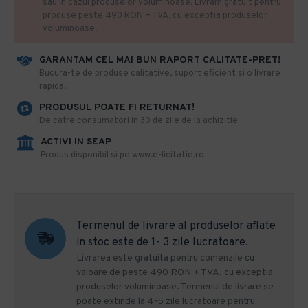
sau in cazul produselor voluminoase. Livram gratuit pentru
produse peste 490 RON + TVA, cu exceptia produselor
voluminoase.
GARANTAM CEL MAI BUN RAPORT CALITATE-PRET!
​Bucura-te de produse calitative, suport eficient si o livrare
rapida!
PRODUSUL POATE FI RETURNAT!
De catre consumatori in 30 de zile de la achizitie
ACTIVI IN SEAP
Produs disponibil si pe www.e-licitatie.ro
Termenul de livrare al produselor aflate
in stoc este de 1- 3 zile lucratoare.
Livrarea este gratuita pentru comenzile cu
valoare de peste 490 RON + TVA, cu exceptia
produselor voluminoase. Termenul de livrare se
poate extinde la 4-5 zile lucratoare pentru