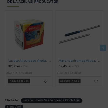
DE LA ACELASI PRODUCATOR
Lavete All purpose Vileda, 38 x 40 cm, 10 buc. / pachet
Maner pentru mop Vileda, 150 cm
32,12 lei
67,45 lei
+ TVA
+ TVA
38,87 lei
TVA inclus
81,61 lei
TVA inclus
Adaugă în Coş
Adaugă în Coş
Etichete:
Lavete umede Vileda Sponge Cloth Aqua
5 buc./set