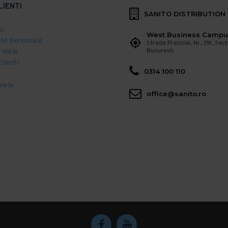
LIENTI
SANITO DISTRIBUTION
eu
West Business Campu
ate personale
Strada Preciziei, Nr, 3W, Sect
Bucuresti
 mele
clienti
0314 100 110
mele
office@sanito.ro