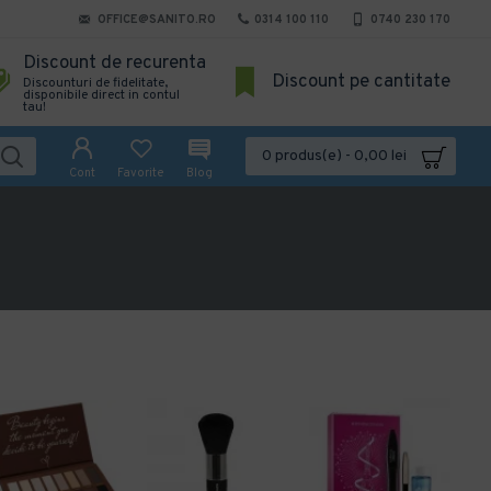
OFFICE@SANITO.RO
0314 100 110
0740 230 170
Discount de recurenta
Discount pe cantitate
Discounturi de fidelitate,
disponibile direct in contul
tau!
0 produs(e) - 0,00 lei
Cont
Favorite
Blog