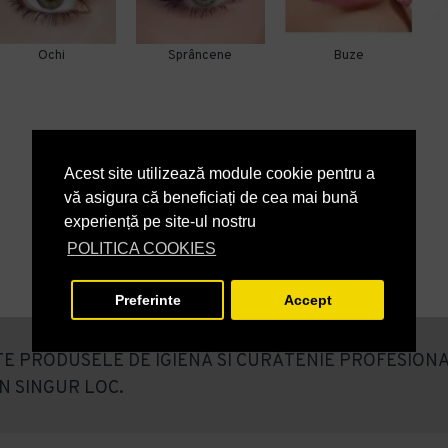
Ochi
Sprâncene
Buze
Acest site utilizează module cookie pentru a
vă asigura că beneficiați de cea mai bună
experiență pe site-ul nostru
POLITICA COOKIES
Preferinte
Accept
E PRODUSELE DE IGIENĂ SI CURĂTENIE PROFESIONA
N SINGUR LOC.