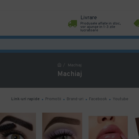
Livrare
Produsele aflate in stoc,
vor ajunge in 1-3 zile
lucratoare
Machiaj
Machiaj
Link-uri rapide
Promotii
Brand-uri
Facebook
Youtube