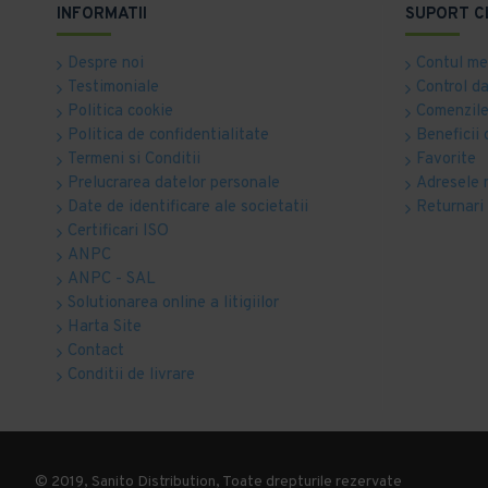
INFORMATII
SUPORT C
Despre noi
Contul m
Testimoniale
Control d
Politica cookie
Comenzile
Politica de confidentialitate
Beneficii 
Termeni si Conditii
Favorite
Prelucrarea datelor personale
Adresele 
Date de identificare ale societatii
Returnari
Certificari ISO
ANPC
ANPC - SAL
Solutionarea online a litigiilor
Harta Site
Contact
Conditii de livrare
© 2019, Sanito Distribution, Toate drepturile rezervate