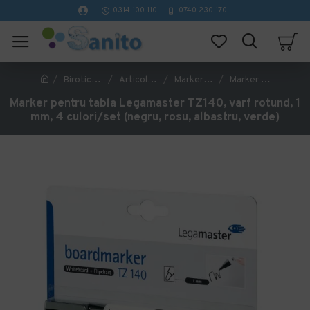
0314 100 110
0740 230 170
Birotica si papetarie
Articole de scriere si corectare
Markere pentru whiteboard si flipchart
Marker pentru tabla Legamaster TZ140, varf rotund, 1 mm, 4 culori/set (negru, rosu, albastru, verde)
Marker pentru tabla Legamaster TZ140, varf rotund, 1
mm, 4 culori/set (negru, rosu, albastru, verde)