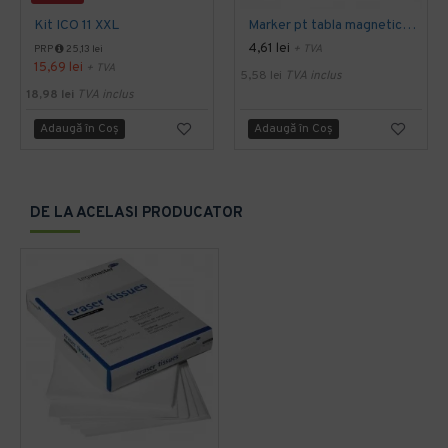
Kit ICO 11 XXL
Marker pt tabla magnetica milan verde
4,61 lei
+ TVA
PRP
25,13 lei
15,69 lei
+ TVA
5,58 lei
TVA inclus
18,98 lei
TVA inclus
Adaugă în Coş
Adaugă în Coş
DE LA ACELASI PRODUCATOR