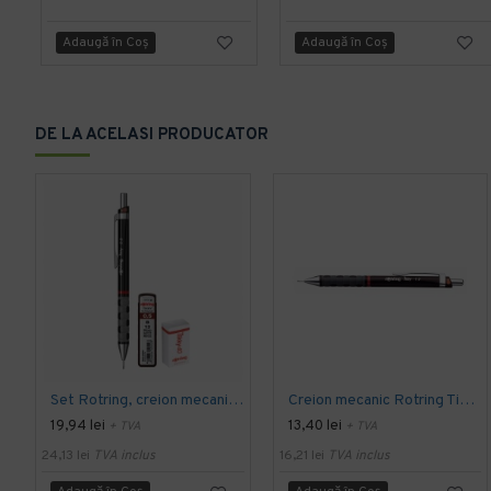
Adaugă în Coş
Adaugă în Coş
DE LA ACELASI PRODUCATOR
Set Rotring, creion mecanic Tikky III Original - 0.5 mm
Creion mecanic Rotring Tikky III, mina 1 mm, negru
19,94 lei
13,40 lei
+ TVA
+ TVA
24,13 lei
TVA inclus
16,21 lei
TVA inclus