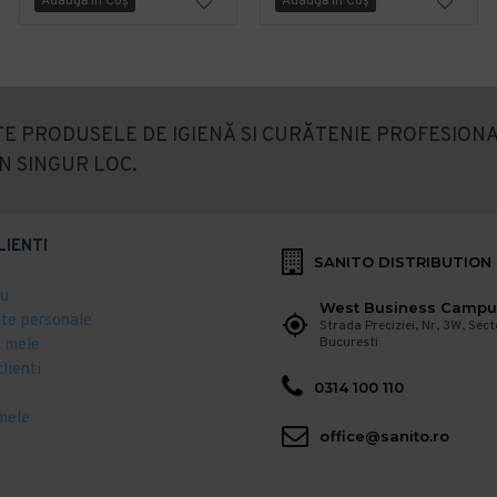
Adaugă în Coş
Adaugă în Coş
E PRODUSELE DE IGIENĂ SI CURĂTENIE PROFESIONA
N SINGUR LOC.
LIENTI
SANITO DISTRIBUTION
eu
West Business Campu
ate personale
Strada Preciziei, Nr, 3W, Sect
Bucuresti
 mele
clienti
0314 100 110
mele
office@sanito.ro