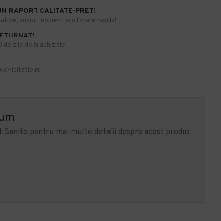
UN RAPORT CALITATE-PRET!
ative, suport eficient si o livrare rapida!
RETURNAT!
de zile de la achizitie
.e-licitatie.ro
ium
 Sanito pentru mai multe detalii despre acest produs