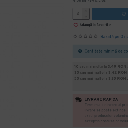
4,36 lei
TVA inclus
Adaugă la favorite
Bazată pe 0 n
Cantitate minimă de co
10
sau mai multe la
3,49 RON 
30
sau mai multe la
3,42 RON
50
sau mai multe la
3,35 RON 
LIVRARE RAPIDA
Termenul de livrare al pro
livrare se poate extinde 
cazul produselor volumin
exceptia produselor vol