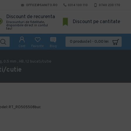
OFFICE@SANITO.RO
0314 100 110
0740 230 170
Discount de recurenta
Discount pe cantitate
Discounturi de fidelitate,
disponibile direct in contul
tau!
0 produs(e) - 0,00 lei
Cont
Favorite
Blog
, 0.5 mm , HB, 12 bucati/cutie
ti/cutie
odel:
RT_RO505508buc