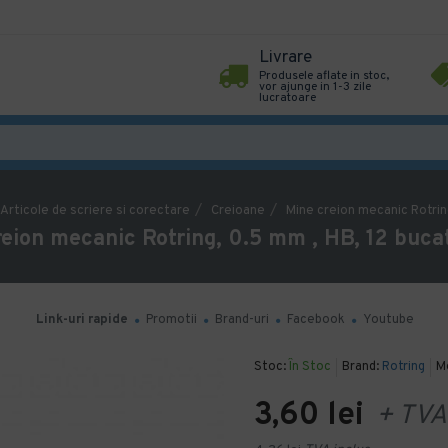
Livrare
Produsele aflate in stoc,
vor ajunge in 1-3 zile
lucratoare
Articole de scriere si corectare
Creioane
Mine creion mecanic Rotring
eion mecanic Rotring, 0.5 mm , HB, 12 buca
Link-uri rapide
Promotii
Brand-uri
Facebook
Youtube
Stoc:
În Stoc
Brand:
Rotring
M
3,60 lei
+ TVA