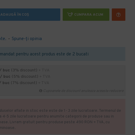
ADAUGĂ ÎN COŞ
CUMPARA ACUM
ote.
-
Spune-ţi opinia
mandat pentru acest produs este de 2 bucati
/ buc
(3% discount)
+ TVA
 / buc
(5% discount)
+ TVA
/ buc
(7% discount)
+ TVA
Cupoanele de discount anuleaza aceasta reducere
duselor aflate in stoc este este de 1- 3 zile lucratoare. Termenul de
la 4-5 zile lucratoare pentru anumite categorii de produse sau in
oase. Livram gratuit pentru produse peste 490 RON + TVA, cu
uminoase.