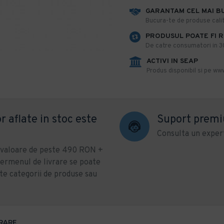
GARANTAM CEL MAI B
​Bucura-te de produse calit
PRODUSUL POATE FI 
De catre consumatori in 30 
ACTIVI IN SEAP
Produs disponibil si pe www
r aflate in stoc este
Suport prem
Consulta un expert
u valoare de peste 490 RON +
ermenul de livrare se poate
te categorii de produse sau
VRARE