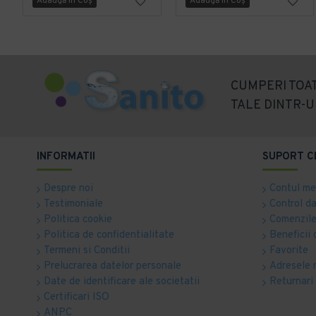
Adaugă în Coş
Adaugă în Coş
CUMPERI TOAT
TALE DINTR-U
INFORMATII
SUPORT C
Despre noi
Contul m
Testimoniale
Control d
Politica cookie
Comenzile
Politica de confidentialitate
Beneficii 
Termeni si Conditii
Favorite
Prelucrarea datelor personale
Adresele 
Date de identificare ale societatii
Returnari
Certificari ISO
ANPC