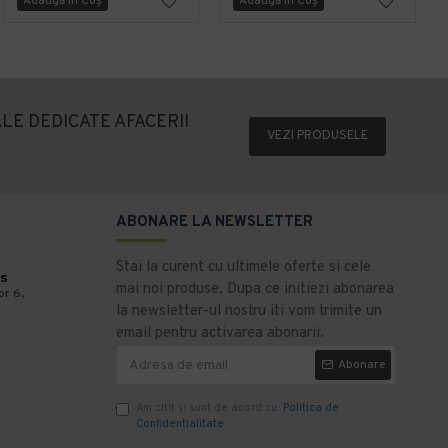
Adaugă în Coş
Adaugă în Coş
LE DEDICATE AFACERII
VEZI PRODUSELE
ABONARE LA NEWSLETTER
Stai la curent cu ultimele oferte si cele
s
mai noi produse. Dupa ce initiezi abonarea
or 6,
la newsletter-ul nostru iti vom trimite un
email pentru activarea abonarii.
Abonare
Am citit şi sunt de acord cu
Politica de
Confidentialitate