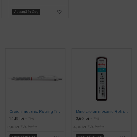
1,06 lei
TVA inclus
Adaugă în Coş
Adaugă în Coş
Creion mecanic Rotring Tikky III, mina 0.5 mm, alb
Mine creion mecanic Rotring, 0.7 mm , B, 12 bucati/cutie
14,18 lei
3,60 lei
+ TVA
+ TVA
17,16 lei
TVA inclus
4,36 lei
TVA inclus