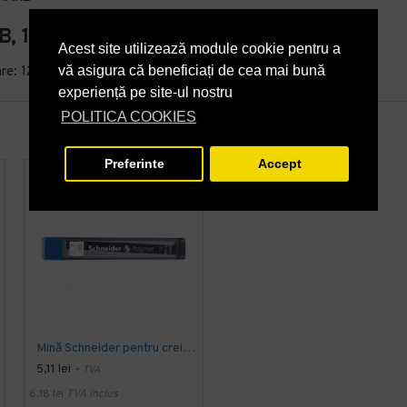
B, 12 bucati/cutie
Acest site utilizează module cookie pentru a
vă asigura că beneficiați de cea mai bună
re: 12 mine/cutie.
experiență pe site-ul nostru
POLITICA COOKIES
Preferinte
Accept
-95 %
Mină Schneider pentru creion mecanic 0,7
Creion mecanic Scriva Mex 0,5
5,11 lei
+ TVA
PRP
17,10 lei
0,88 lei
+ TVA
6,18 lei
TVA inclus