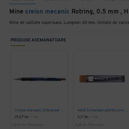
Mine
creion mecanic
Rotring, 0.5 mm , H
Mine de calitate superioara. Lungime: 60 mm. Unitate de vanza
PRODUSE ASEMANATOARE
Creion mecanic Schneider Graffix 0,5
Mină Schneider pentru creion mecanic 0,5
19,07 lei
5,11 lei
+ TVA
+ TVA
23,07 lei
TVA inclus
6,18 lei
TVA inclus