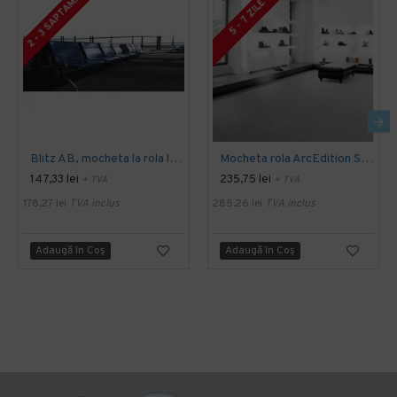
2 - 3 SAPTAMANI
5 - 7 ZILE
Blitz AB, mocheta la rola latime 4 m, Balta Industries
Mocheta rola ArcEdition SIRIOUS AB
147,33 lei
235,75 lei
+ TVA
+ TVA
178,27 lei
TVA inclus
285,26 lei
TVA inclus
Adaugă în Coş
Adaugă în Coş