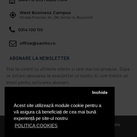
West Business Campus
Strada Preciziei, Nr, 3W, Sector 6, Bucuresti
0314 100 110
office@sanito.ro
ABONARE LA NEWSLETTER
Stai la curent cu ultimele oferte si cele mai noi produse. Dupa
ce initiezi abonarea la newsletter-ul nostru iti vom trimite un
email pentru activarea abonarii.
Abonare
Inchide
Acest site utilizează module cookie pentru a
Am citit şi sunt de acord cu
Politica de Confidentialitate
vă asigura că beneficiați de cea mai bună
experiență pe site-ul nostru
© 2019, Sanito Distribution, Toate drepturile rezervate
POLITICA COOKIES