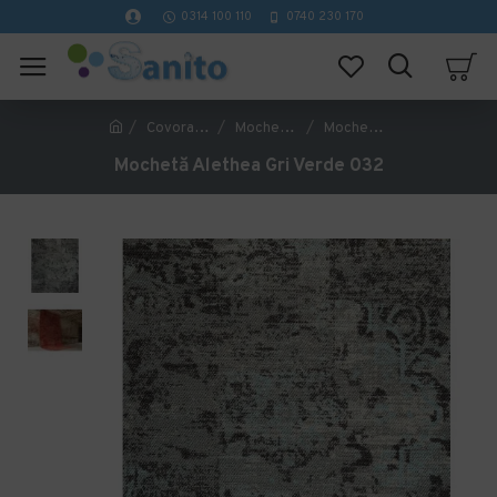
0314 100 110
0740 230 170
Covorase Profesionale
Mochete Birou si Horeca
Mochetă Alethea Gri Verde 032
Mochetă Alethea Gri Verde 032