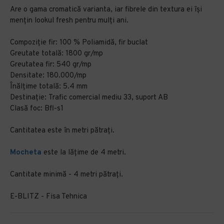
Are o gama cromatică varianta, iar fibrele din textura ei își
mențin lookul fresh pentru mulți ani.
Compoziție fir: 100 % Poliamidă, fir buclat
Greutate totală: 1800 gr/mp
Greutatea fir: 540 gr/mp
Densitate: 180.000/mp
Înălțime totală: 5.4 mm
Destinație: Trafic comercial mediu 33, suport AB
Clasă foc: Bfl-s1
Cantitatea este în metri pătrați.
Mocheta
este la lățime de 4 metri.
Cantitate minimă - 4 metri pătrați.
E-BLITZ - Fisa Tehnica