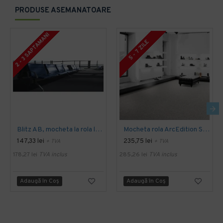
PRODUSE ASEMANATOARE
2 - 3 SAPTAMANI
5 - 7 ZILE
Blitz AB, mocheta la rola latime 4 m, Balta Industries
Mocheta rola ArcEdition SIRIOUS AB
147,33 lei
235,75 lei
+ TVA
+ TVA
178,27 lei
TVA inclus
285,26 lei
TVA inclus
Adaugă în Coş
Adaugă în Coş