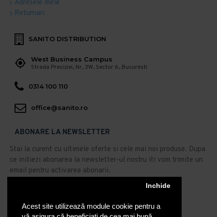
Adresele mele
Returnari
SANITO DISTRIBUTION
West Business Campus
Strada Preciziei, Nr, 3W, Sector 6, Bucuresti
0314 100 110
office@sanito.ro
ABONARE LA NEWSLETTER
Stai la curent cu ultimele oferte si cele mai noi produse. Dupa
ce initiezi abonarea la newsletter-ul nostru iti vom trimite un
email pentru activarea abonarii.
Abonare
Inchide
Acest site utilizează module cookie pentru a
Am citit şi sunt de acord cu
Politica de Confidentialitate
vă asigura că beneficiați de cea mai bună