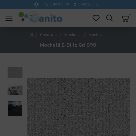
0314 100 110
0740 230 170
Covorase Profesionale
Mochete Birou si Horeca
Mochetă E-Blitz Gri 090
Mochetă E-Blitz Gri 090