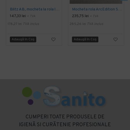
Blitz AB, mocheta la rola latime 4 m, Balta Industries
Mocheta rola ArcEdition SIRIOUS AB
147,33 lei
235,75 lei
+ TVA
+ TVA
178,27 lei
TVA inclus
285,26 lei
TVA inclus
Adaugă în Coş
Adaugă în Coş
CUMPERI TOATE PRODUSELE DE
IGIENĂ SI CURĂTENIE PROFESIONALE