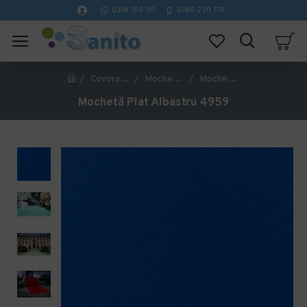
0314 100 110
0740 230 170
Covorase Profesionale
Mochete Birou si Horeca
Mochetă Plat Albastru 4959
Mochetă Plat Albastru 4959