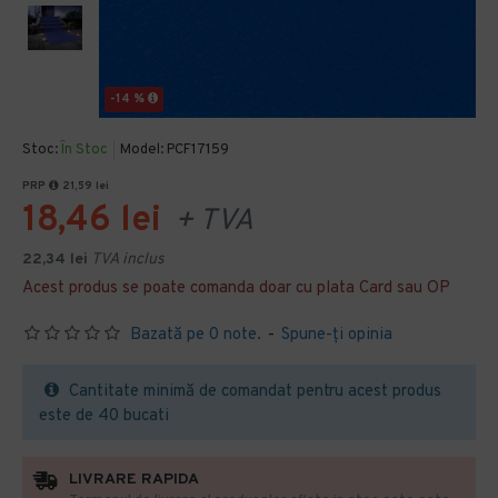
-14 %
Stoc:
În Stoc
Model:
PCF17159
PRP
21,59 lei
18,46 lei
+ TVA
22,34 lei
TVA inclus
Acest produs se poate comanda doar cu plata Card sau OP
Bazată pe 0 note.
-
Spune-ţi opinia
Cantitate minimă de comandat pentru acest produs
este de 40 bucati
LIVRARE RAPIDA