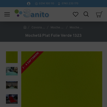
0314 100 110
0740 230 170
Covorase Profesionale
Mochete Birou si Horeca
Mochetă Plat Folie Verde 1323
Mochetă Plat Folie Verde 1323
3 - 4 SAPTAMANI