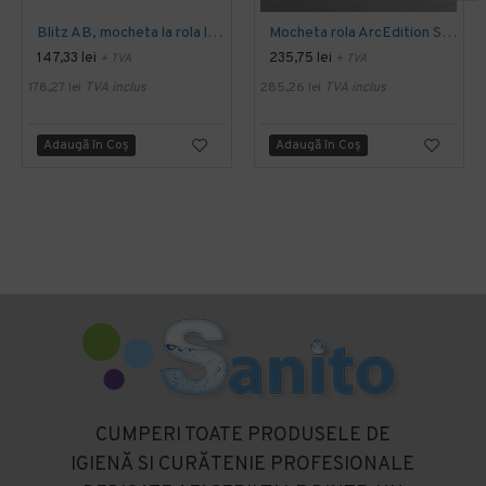
Blitz AB, mocheta la rola latime 4 m, Balta Industries
Mocheta rola ArcEdition SIRIOUS AB
147,33 lei
235,75 lei
+ TVA
+ TVA
178,27 lei
TVA inclus
285,26 lei
TVA inclus
Adaugă în Coş
Adaugă în Coş
CUMPERI TOATE PRODUSELE DE
IGIENĂ SI CURĂTENIE PROFESIONALE