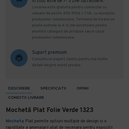
in stoc este de 1- 3 zile lucratoare.
Livrarea este gratuita pentru comenzile cu
valoare de peste 490 RON + TVA, cu exceptia
produselor voluminoase. Termenul de livrare se
poate extinde la 4-5 zile lucratoare pentru
anumite categorii de produse sau in cazul
produselor voluminoase.
Suport premium
Consulta un expert Sanito pentru mai multe
detalii despre acest produs
DESCRIERE
SPECIFICATII
OPINII
CONDITII LIVRARE
Mochetă Plat Folie Verde 1323
Mocheta
Plat permite optiuni multiple de design si o
rapiditate a amenajarii atat de necesara pentru expozitii