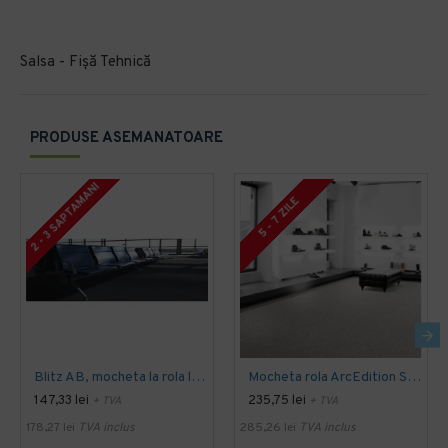
Salsa - Fișă Tehnică
PRODUSE ASEMANATOARE
2 - 3 SAPTAMANI
5 - 7 ZILE
Blitz AB, mocheta la rola latime 4 m, Balta Industries
Mocheta rola ArcEdition SIRIOUS AB
147,33 lei
235,75 lei
+ TVA
+ TVA
178,27 lei
TVA inclus
285,26 lei
TVA inclus