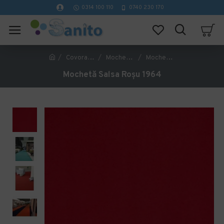
0314 100 110
0740 230 170
Covorase Profesionale
Mochete Birou si Horeca
Mochetă Salsa Roșu 1964
Mochetă Salsa Roșu 1964