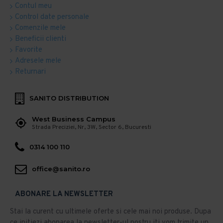
Contul meu
Control date personale
Comenzile mele
Beneficii clienti
Favorite
Adresele mele
Returnari
SANITO DISTRIBUTION
West Business Campus
Strada Preciziei, Nr, 3W, Sector 6, Bucuresti
0314 100 110
office@sanito.ro
ABONARE LA NEWSLETTER
Stai la curent cu ultimele oferte si cele mai noi produse. Dupa
ce initiezi abonarea la newsletter-ul nostru iti vom trimite un