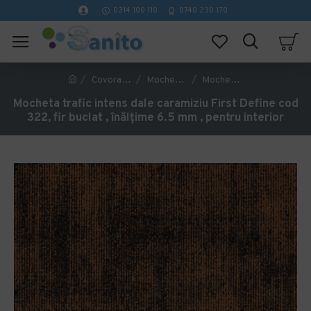
0314 100 110
0740 230 170
Covorase Profesionale
Mochete Birou si Horeca
Mocheta trafic intens dale caramiziu First Define cod 322, fir buclat , înălțime 6.5 mm , pentru interior
Mocheta trafic intens dale caramiziu First Define cod
322, fir buclat , înălțime 6.5 mm , pentru interior