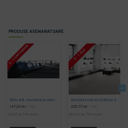
PRODUSE ASEMANATOARE
2 - 3 SAPTAMANI
5 - 7 ZILE
Blitz AB, mocheta la rola latime 4 m, Balta Industries
Mocheta rola ArcEdition SIRIOUS AB
147,33 lei
235,75 lei
+ TVA
+ TVA
178,27 lei
TVA inclus
285,26 lei
TVA inclus