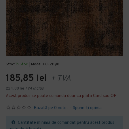
Stoc:
În Stoc
Model:
PCF21190
185,85 lei
+ TVA
224,88 lei
TVA inclus
Acest produs se poate comanda doar cu plata Card sau OP
Bazată pe 0 note.
-
Spune-ţi opinia
Cantitate minimă de comandat pentru acest produs