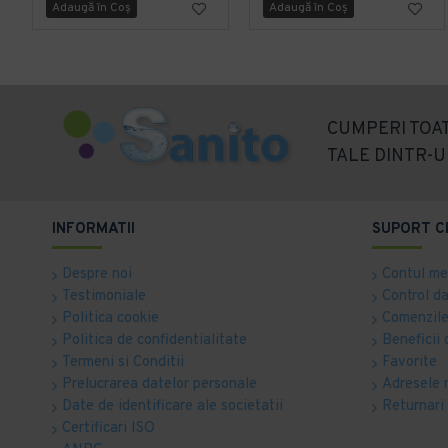
Adaugă în Coş
Adaugă în Coş
CUMPERI TOAT
TALE DINTR-U
INFORMATII
SUPORT C
Despre noi
Contul m
Testimoniale
Control d
Politica cookie
Comenzile
Politica de confidentialitate
Beneficii 
Termeni si Conditii
Favorite
Prelucrarea datelor personale
Adresele 
Date de identificare ale societatii
Returnari
Certificari ISO