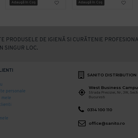
Adaugă în Coş
Adaugă în Coş
E PRODUSELE DE IGIENĂ SI CURĂTENIE PROFESIONA
N SINGUR LOC.
LIENTI
SANITO DISTRIBUTION
eu
West Business Campu
ate personale
Strada Preciziei, Nr, 3W, Sect
Bucuresti
 mele
clienti
0314 100 110
mele
office@sanito.ro