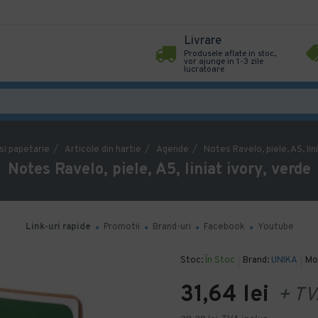
Livrare
Produsele aflate in stoc,
vor ajunge in 1-3 zile
lucratoare
 si papetarie
Articole din hartie
Agende
Notes Ravelo, piele, A5, lin
Notes Ravelo, piele, A5, liniat ivory, verde
Link-uri rapide
Promotii
Brand-uri
Facebook
Youtube
Stoc:
În Stoc
Brand:
UNIKA
Mo
31,64 lei
+ TV