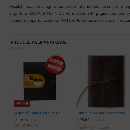
Flexibil, moale la atingere, cu un format prietenos cu colturi rotu
la purtare. DETALII TEHNICE Format A5, 144 pagini tiparite la 1+1 
Inchidere coperta cu clapa. MATERIAL Coperta flexibila, din materi
PRODUSE ASEMANATOARE
-45 %
Agendă Clairefontaine Rhodia Exabook A4
Jurnal piele naturala Vintage, 354 pagini, bloc detasabil, cutie cadou, lucrat manual, maro
195,60 lei
+ TVA
PRP
90,84 lei
50,02 lei
+ TVA
236,68 lei
TVA inclus