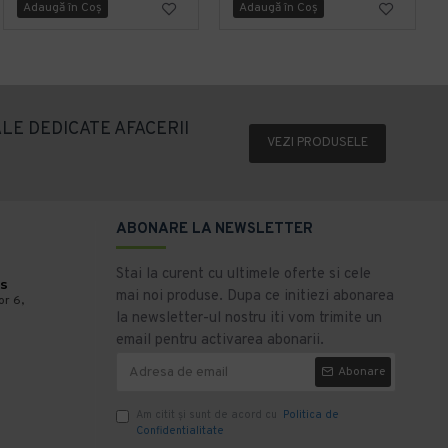
Adaugă în Coş
Adaugă în Coş
LE DEDICATE AFACERII
VEZI PRODUSELE
ABONARE LA NEWSLETTER
Stai la curent cu ultimele oferte si cele
s
mai noi produse. Dupa ce initiezi abonarea
or 6,
la newsletter-ul nostru iti vom trimite un
email pentru activarea abonarii.
Abonare
Am citit şi sunt de acord cu
Politica de
Confidentialitate