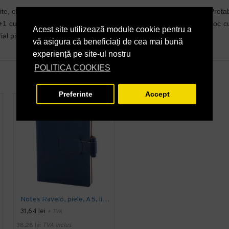
njite, clapa de pix – REGLABILA pentru cat mai multe dimensiuni. Pretabi
culori, pe hartie offset de 70 gr/mp alb liniat sau ivory liniat, bloc c
Acest site utilizează module cookie pentru a
al piele ecologica dubla fata, termosensibil.
vă asigura că beneficiați de cea mai bună
experiență pe site-ul nostru
POLITICA COOKIES
Preferinte
Accept
Notes Ravelo, piele, A5, liniat ivory, albastru
Notes Ravelo, piele, A5, liniat alb, negru
31,64 lei
31,64 lei
+ TVA
+ TVA
38,28 lei
TVA inclus
38,28 lei
TVA inclus