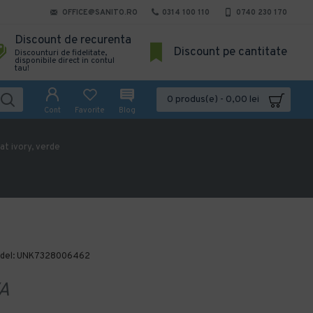
OFFICE@SANITO.RO
0314 100 110
0740 230 170
Discount de recurenta
Discount pe cantitate
Discounturi de fidelitate,
disponibile direct in contul
tau!
0 produs(e) - 0,00 lei
Cont
Favorite
Blog
iat ivory, verde
del:
UNK7328006462
A