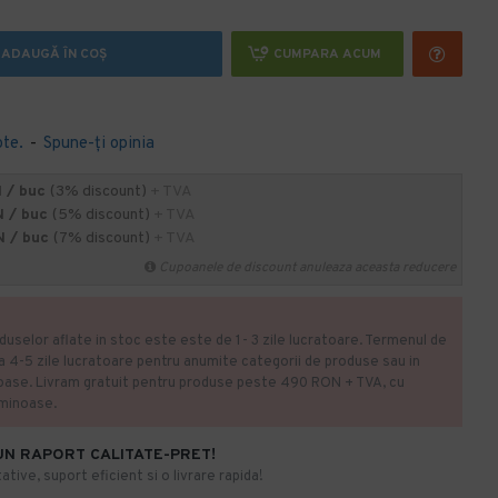
ADAUGĂ ÎN COŞ
CUMPARA ACUM
ote.
-
Spune-ţi opinia
 / buc
(3% discount)
+ TVA
N / buc
(5% discount)
+ TVA
N / buc
(7% discount)
+ TVA
Cupoanele de discount anuleaza aceasta reducere
duselor aflate in stoc este este de 1- 3 zile lucratoare. Termenul de
la 4-5 zile lucratoare pentru anumite categorii de produse sau in
oase. Livram gratuit pentru produse peste 490 RON + TVA, cu
uminoase.
UN RAPORT CALITATE-PRET!
ative, suport eficient si o livrare rapida!