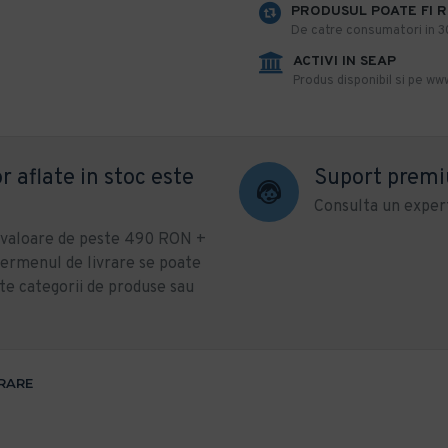
PRODUSUL POATE FI 
De catre consumatori in 30 
ACTIVI IN SEAP
Produs disponibil si pe www
r aflate in stoc este
Suport prem
Consulta un expert
u valoare de peste 490 RON +
ermenul de livrare se poate
te categorii de produse sau
VRARE