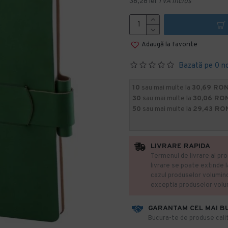
38,28 lei
TVA inclus
Adaugă la favorite
Bazată pe 0 n
10
sau mai multe la
30,69 RON
30
sau mai multe la
30,06 RO
50
sau mai multe la
29,43 RO
LIVRARE RAPIDA
Termenul de livrare al pro
livrare se poate extinde 
cazul produselor volumin
exceptia produselor vol
GARANTAM CEL MAI B
​Bucura-te de produse calit