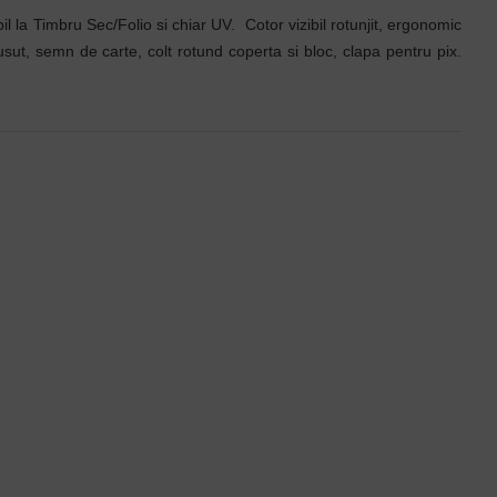
l la Timbru Sec/Folio si chiar UV. Cotor vizibil rotunjit, ergonomic
usut, semn de carte, colt rotund coperta si bloc, clapa pentru pix.
Agenda 360 piele verde
Notes Twin, piele, A5, liniat + matematica, verde/portocaliu
44,12 lei
31,76 lei
+ TVA
+ TVA
53,39 lei
TVA inclus
38,43 lei
TVA inclus