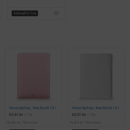
Adaugă în Coş
Adaugă în Coş
Husa laptop, MacBook 13 inch, UNIKA, piele PU cu lana din fibre naturale, roz
Husa laptop, MacBook 13 inch, UNIKA, piele PU cu lana din fibre naturale, gri
63,51 lei
63,51 lei
+ TVA
+ TVA
76,85 lei
TVA inclus
76,85 lei
TVA inclus