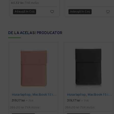
60,52 lei
TVA inclus
Adaugă în Coş
Adaugă în Coş
DE LA ACELASI PRODUCATOR
Husa laptop, MacBook 15 inch, piele naturala cu mouse pad, inchidere magnetica, margini vopsite manual, e-store, nude
Husa laptop, MacBook 15 inch, piele naturala cu mouse pad, inchidere magnetica, margini vopsite manual, e-store, gri
319,17 lei
319,17 lei
+ TVA
+ TVA
386,20 lei
TVA inclus
386,20 lei
TVA inclus