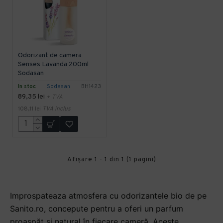
Odorizant de camera
Senses Lavanda 200ml
Sodasan
In stoc
Sodasan
BH1423
89,35 lei
+ TVA
108,11 lei
TVA inclus
Afişare 1 - 1 din 1 (1 pagini)
Improspateaza atmosfera cu odorizantele bio de pe
Sanito.ro, concepute pentru a oferi un parfum
proaspăt și natural în fiecare cameră. Aceste