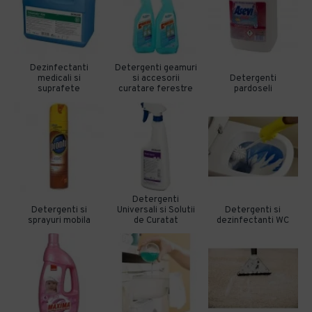
Dezinfectanti
Detergenti geamuri
medicali si
si accesorii
Detergenti
suprafete
curatare ferestre
pardoseli
Detergenti
Detergenti si
Universali si Solutii
Detergenti si
sprayuri mobila
de Curatat
dezinfectanti WC