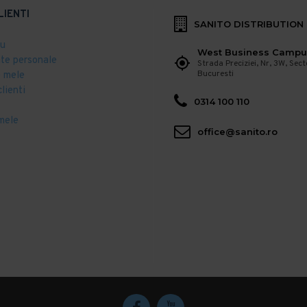
LIENTI
SANITO DISTRIBUTION
eu
West Business Campu
ate personale
Strada Preciziei, Nr, 3W, Sect
Bucuresti
 mele
clienti
0314 100 110
mele
office@sanito.ro