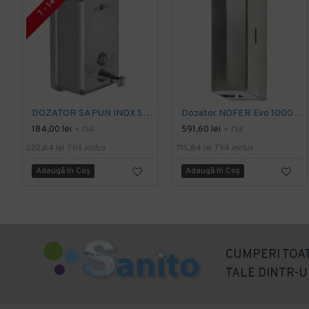
7 - 14 ZILE
DOZATOR SAPUN INOX SATINAT 1200ml,NOFER
Dozator NOFER Evo 1000ml inox cu senzor
184,00 lei
591,60 lei
+ TVA
+ TVA
222,64 lei
TVA inclus
715,84 lei
TVA inclus
Adaugă în Coş
Adaugă în Coş
CUMPERI TOAT
TALE DINTR-U