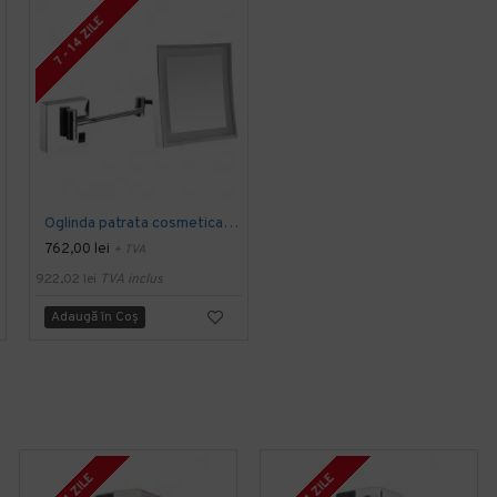
7 - 14 ZILE
7 - 14 ZILE
Oglinda patrata cosmetica, brat extensibil si iluminare Led, montare pe perete, 252 x 230 mm
Oglinda rotunda cosmetica reversibila, brat extensibil, montare pe perete, 235 x 410 mm
762,00 lei
456,50 lei
+ TVA
+ TVA
922,02 lei
TVA inclus
552,37 lei
TVA inclus
Adaugă în Coş
Adaugă în Coş