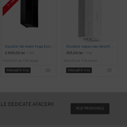
7 - 14 ZILE
Uscator de maini Fuga Evo, UV si filtru HEPA, negru mat
Dozator sapun sau dezinfectant, cu senzor, alb, 1L, Nofer
2.900,00 lei
305,00 lei
+ TVA
+ TVA
3.509,00 lei
TVA inclus
369,05 lei
TVA inclus
5
Adaugă în Coş
Adaugă în Coş
LE DEDICATE AFACERII
VEZI PRODUSELE