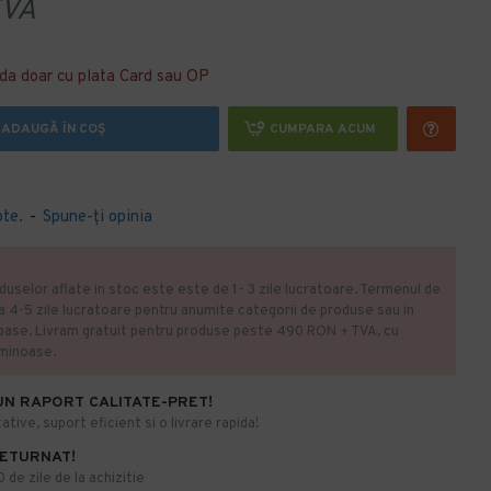
VA
da doar cu plata Card sau OP
ADAUGĂ ÎN COŞ
CUMPARA ACUM
ote.
-
Spune-ţi opinia
duselor aflate in stoc este este de 1- 3 zile lucratoare. Termenul de
la 4-5 zile lucratoare pentru anumite categorii de produse sau in
oase. Livram gratuit pentru produse peste 490 RON + TVA, cu
uminoase.
UN RAPORT CALITATE-PRET!
ative, suport eficient si o livrare rapida!
RETURNAT!
de zile de la achizitie