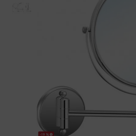
-19 %