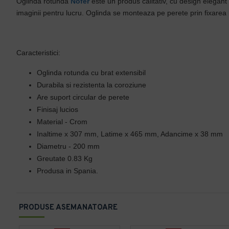
Oglinda rotunda
Nofer
este un produs calitativ, cu design elegant
imaginii pentru lucru. Oglinda se monteaza pe perete prin fixarea bra
Caracteristici:
Oglinda rotunda cu brat extensibil
Durabila si rezistenta la coroziune
Are suport circular de perete
Finisaj lucios
Material - Crom
Inaltime x 307 mm, Latime x 465 mm, Adancime x 38 mm
Diametru - 200 mm
Greutate 0.83 Kg
Produsa in Spania.
PRODUSE ASEMANATOARE