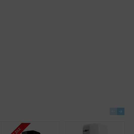
OGLINDA DIZABILITATI 700X500, NOFER
OGLINDA INOX ANTIVANDAL 700 X 500 ,NOFER
900,00 lei
675,00 lei
+ TVA
+ TVA
1.089,00 lei
TVA inclus
816,75 lei
TVA inclus
Adaugă în Coş
Adaugă în Coş