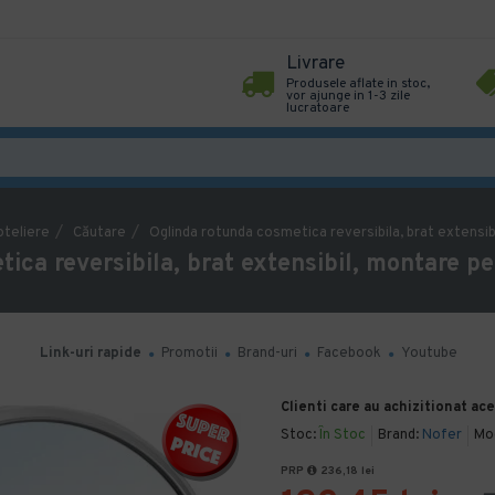
Livrare
Produsele aflate in stoc,
vor ajunge in 1-3 zile
lucratoare
oteliere
Căutare
Oglinda rotunda cosmetica reversibila, brat extensi
ica reversibila, brat extensibil, montare 
Link-uri rapide
Promotii
Brand-uri
Facebook
Youtube
Clienti care au achizitionat ac
Stoc:
În Stoc
Brand:
Nofer
Mo
PRP
236,18 lei