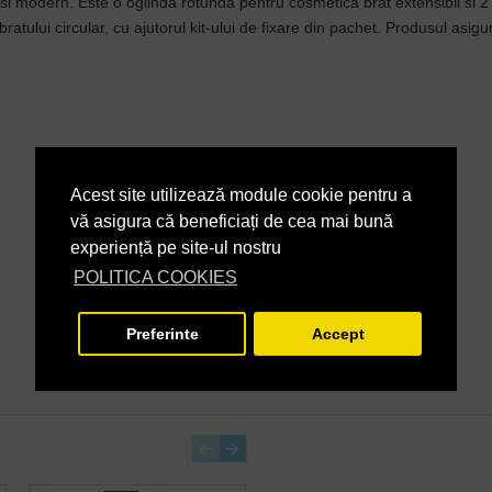
 si modern. Este o oglinda rotunda pentru cosmetica brat extensibil si 
tului circular, cu ajutorul kit-ului de fixare din pachet. Produsul asigur
Acest site utilizează module cookie pentru a
vă asigura că beneficiați de cea mai bună
experiență pe site-ul nostru
POLITICA COOKIES
Preferinte
Accept