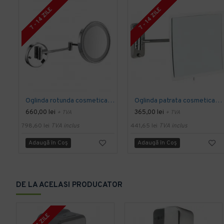
7 - 14 ZILE
7 - 14 ZILE
Oglinda rotunda cosmetica reversibila, brat extensibil si iluminare Led, montare pe perete, 244 x 215 mm
Oglinda patrata cosmetica, brat extensibil, montare pe perete, 210 x 455 mm
660,00 lei
365,00 lei
+ TVA
+ TVA
798,60 lei
TVA inclus
441,65 lei
TVA inclus
Adaugă în Coş
Adaugă în Coş
DE LA ACELASI PRODUCATOR