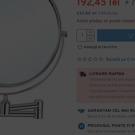
192,45 lei
+ T
232,86 lei
TVA inclus
Acest produs se poate coman
Adaugă la favorite
Bazată pe 0 n
LIVRARE RAPIDA
Termenul de livrare al pro
livrare se poate extinde 
cazul produselor volumin
exceptia produselor vol
GARANTAM CEL MAI B
​Bucura-te de produse calit
PRODUSUL POATE FI 
De catre consumatori in 30 