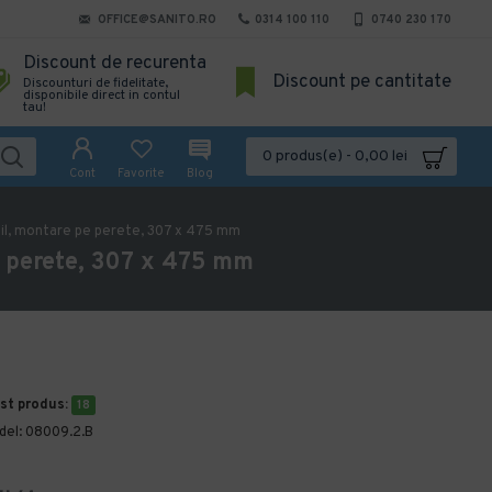
OFFICE@SANITO.RO
0314 100 110
0740 230 170
Discount de recurenta
Discount pe cantitate
Discounturi de fidelitate,
disponibile direct in contul
tau!
0 produs(e) - 0,00 lei
Cont
Favorite
Blog
bil, montare pe perete, 307 x 475 mm
pe perete, 307 x 475 mm
est produs:
18
del:
08009.2.B