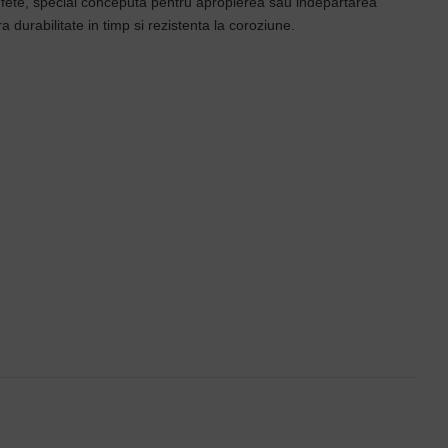
2 fete, special conceputa pentru apropierea sau indepartarea
a durabilitate in timp si rezistenta la coroziune.