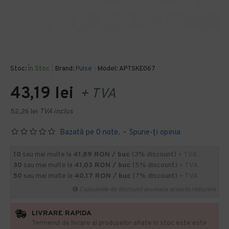
Stoc:
În Stoc
Brand:
Pulse
Model:
APTSKE067
43,19 lei
+ TVA
52,26 lei
TVA inclus
Bazată pe 0 note.
-
Spune-ţi opinia
10
sau mai multe la
41,89 RON / buc
(3% discount)
+ TVA
30
sau mai multe la
41,03 RON / buc
(5% discount)
+ TVA
50
sau mai multe la
40,17 RON / buc
(7% discount)
+ TVA
Cupoanele de discount anuleaza aceasta reducere
LIVRARE RAPIDA
Termenul de livrare al produselor aflate in stoc este este