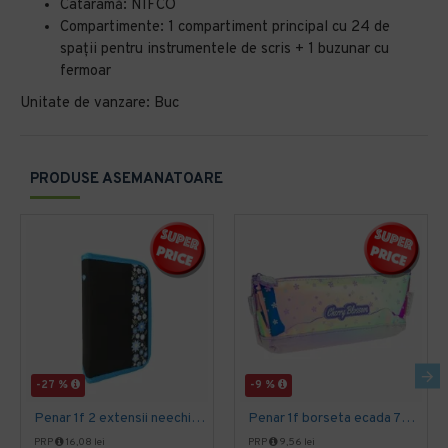
Cataramă: NIFCO
Compartimente: 1 compartiment principal cu 24 de
spații pentru instrumentele de scris + 1 buzunar cu
fermoar
Unitate de vanzare: Buc
PRODUSE ASEMANATOARE
-27 %
-9 %
Penar 1f 2 extensii neechipat daco pe1922
Penar 1f borseta ecada 78603
PRP
16,08 lei
PRP
9,56 lei