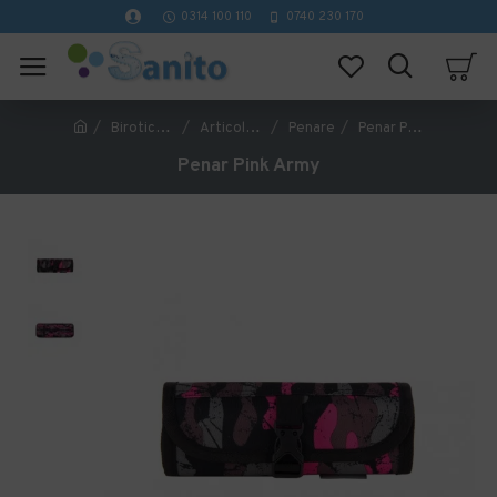
0314 100 110
0740 230 170
Birotica si papetarie
Articole si rechizite scolare
Penare
Penar Pink Army
Penar Pink Army