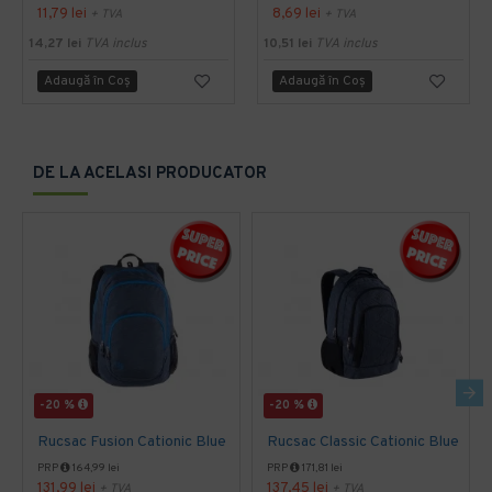
11,79 lei
8,69 lei
+ TVA
+ TVA
14,27 lei
TVA inclus
10,51 lei
TVA inclus
Adaugă în Coş
Adaugă în Coş
DE LA ACELASI PRODUCATOR
-20 %
-20 %
Rucsac Fusion Cationic Blue
Rucsac Classic Cationic Blue
PRP
164,99 lei
PRP
171,81 lei
131,99 lei
137,45 lei
+ TVA
+ TVA