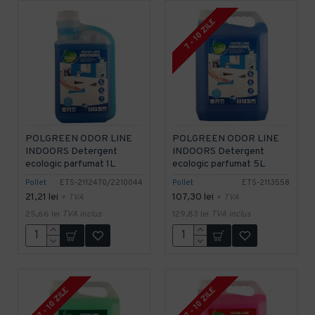
7 - 10 ZILE
POLGREEN ODOR LINE
POLGREEN ODOR LINE
INDOORS Detergent
INDOORS Detergent
ecologic parfumat 1L
ecologic parfumat 5L
Pollet
ETS-2112470/2210044
Pollet
ETS-2113558
21,21 lei
107,30 lei
+ TVA
+ TVA
25,66 lei
TVA inclus
129,83 lei
TVA inclus
7 - 10 ZILE
7 - 10 ZILE