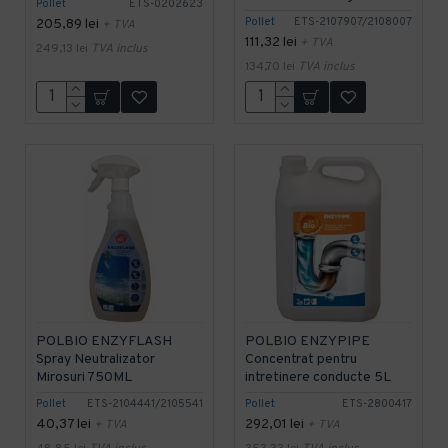
Pollet
ETS-0202623
Pollet
ETS-2107907/2108007
205,89 lei
+ TVA
111,32 lei
+ TVA
249,13 lei
TVA inclus
134,70 lei
TVA inclus
POLBIO ENZYFLASH
POLBIO ENZYPIPE
Spray Neutralizator
Concentrat pentru
Mirosuri 750ML
intretinere conducte 5L
Pollet
ETS-2104441/2105541
Pollet
ETS-2800417
40,37 lei
292,01 lei
+ TVA
+ TVA