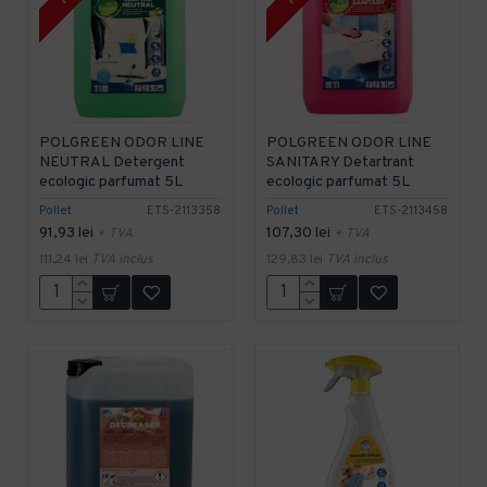
POLGREEN ODOR LINE
POLGREEN ODOR LINE
NEUTRAL Detergent
SANITARY Detartrant
ecologic parfumat 5L
ecologic parfumat 5L
Pollet
ETS-2113358
Pollet
ETS-2113458
91,93 lei
107,30 lei
+ TVA
+ TVA
111,24 lei
TVA inclus
129,83 lei
TVA inclus