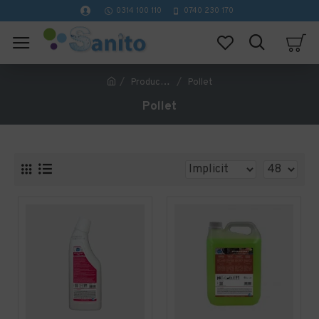
0314 100 110
0740 230 170
Producător
Pollet
Pollet