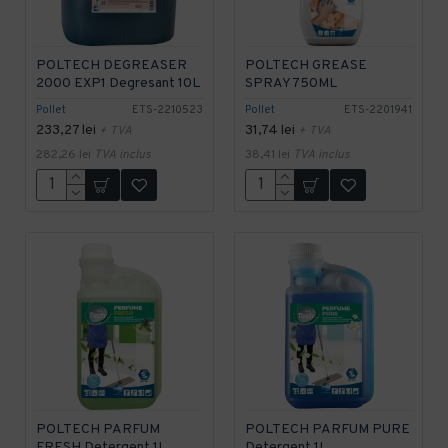
POLTECH DEGREASER
POLTECH GREASE
2000 EXP1 Degresant 10L
SPRAY 750ML
Pollet
ETS-2210523
Pollet
ETS-2201941
233,27 lei
31,74 lei
+ TVA
+ TVA
282,26 lei
TVA inclus
38,41 lei
TVA inclus
POLTECH PARFUM
POLTECH PARFUM PURE
FRESH Detergent 1L
Detergent 1L