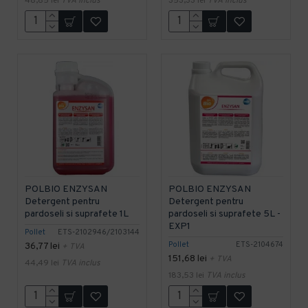
48,85 lei
TVA inclus
353,33 lei
TVA inclus
POLBIO ENZYSAN
POLBIO ENZYSAN
Detergent pentru
Detergent pentru
pardoseli si suprafete 1L
pardoseli si suprafete 5L -
EXP1
Pollet
ETS-2102946/2103144
Pollet
ETS-2104674
36,77 lei
+ TVA
151,68 lei
+ TVA
44,49 lei
TVA inclus
183,53 lei
TVA inclus