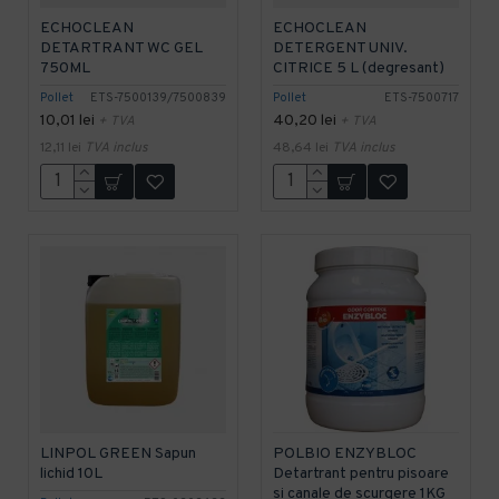
ECHOCLEAN
ECHOCLEAN
DETARTRANT WC GEL
DETERGENT UNIV.
750ML
CITRICE 5 L (degresant)
Pollet
ETS-7500139/7500839
Pollet
ETS-7500717
10,01 lei
40,20 lei
+ TVA
+ TVA
12,11 lei
TVA inclus
48,64 lei
TVA inclus
LINPOL GREEN Sapun
POLBIO ENZYBLOC
lichid 10L
Detartrant pentru pisoare
si canale de scurgere 1KG