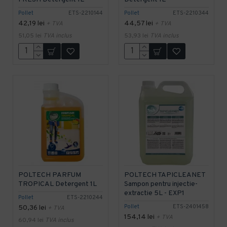
Pollet
ETS-2210144
Pollet
ETS-2210344
42,19 lei
44,57 lei
+ TVA
+ TVA
51,05 lei
TVA inclus
53,93 lei
TVA inclus
POLTECH PARFUM
POLTECH TAPICLEANET
TROPICAL Detergent 1L
Sampon pentru injectie-
extractie 5L - EXP1
Pollet
ETS-2210244
Pollet
ETS-2401458
50,36 lei
+ TVA
154,14 lei
+ TVA
60,94 lei
TVA inclus