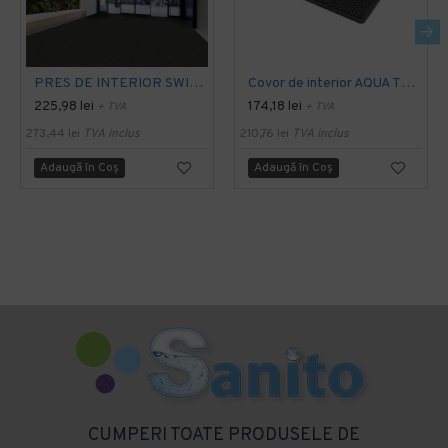
PRES DE INTERIOR SWISSLON CLASSIC, NOTRAX
Covor de interior AQUA TRAP
225,98 lei
174,18 lei
+ TVA
+ TVA
273,44 lei
TVA inclus
210,76 lei
TVA inclus
Adaugă în Coş
Adaugă în Coş
CUMPERI TOATE PRODUSELE DE