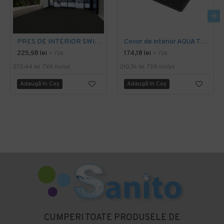
PRES DE INTERIOR SWISSLON CLASSIC, NOTRAX
Covor de interior AQUA TRAP
225,98 lei
174,18 lei
+ TVA
+ TVA
273,44 lei
TVA inclus
210,76 lei
TVA inclus
Adaugă în Coş
Adaugă în Coş
CUMPERI TOATE PRODUSELE DE