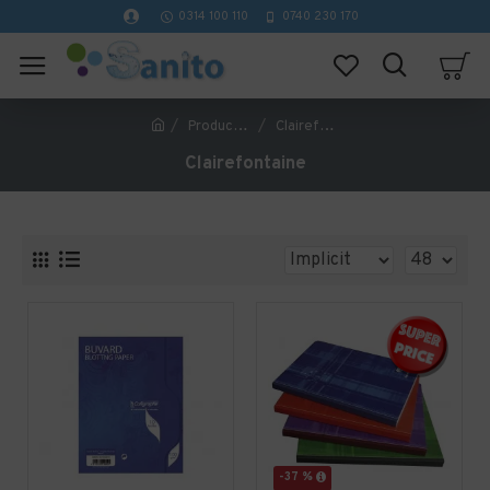
0314 100 110
0740 230 170
Producător
Clairefontaine
Clairefontaine
-37 %