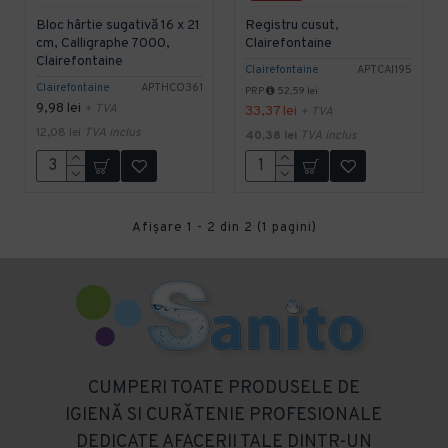
Bloc hârtie sugativă 16 x 21
Registru cusut,
cm, Calligraphe 7000,
Clairefontaine
Clairefontaine
Clairefontaine
APTCAI195
Clairefontaine
APTHCO361
PRP
52,59 lei
9,98 lei
+ TVA
33,37 lei
+ TVA
12,08 lei
TVA inclus
40,38 lei
TVA inclus
Afişare 1 - 2 din 2 (1 pagini)
CUMPERI TOATE PRODUSELE DE
IGIENĂ SI CURĂTENIE PROFESIONALE
DEDICATE AFACERII TALE DINTR-UN