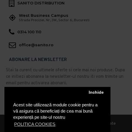
SANITO DISTRIBUTION
West Business Campus
Strada Preciziei, Nr, 3W, Sector 6, Bucuresti
0314 100 110
office@sanito.ro
ABONARE LA NEWSLETTER
Stai la curent cu ultimele oferte si cele mai noi produse. Dupa
ce initiezi abonarea la newsletter-ul nostru iti vom trimite un
email pentru activarea abonarii.
Abonare
Inchide
Acest site utilizează module cookie pentru a
Am citit şi sunt de acord cu
Politica de Confidentialitate
vă asigura că beneficiați de cea mai bună
experiență pe site-ul nostru
© 2019, Sanito Distribution, Toate drepturile rezervate
POLITICA COOKIES