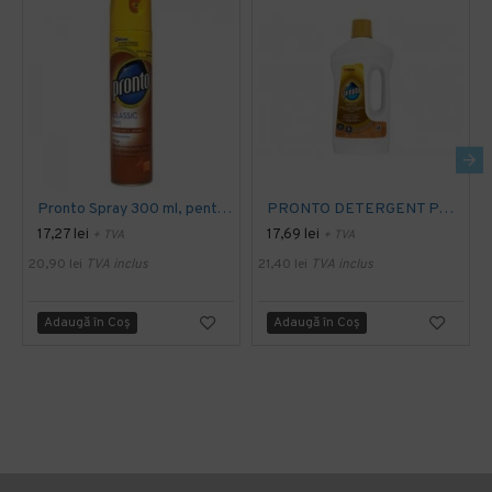
Pronto Spray 300 ml, pentru mobila
PRONTO DETERGENT PARCHET 750 ML
17,27 lei
17,69 lei
+ TVA
+ TVA
20,90 lei
TVA inclus
21,40 lei
TVA inclus
Adaugă în Coş
Adaugă în Coş