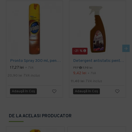
-21 %
Pronto Spray 300 ml, pentru mobila
Detergent antistatic pentru mobila, AQAS, 750 ml
17,27 lei
+ TVA
PRP
11,98 lei
9,42 lei
+ TVA
20,90 lei
TVA inclus
11,40 lei
TVA inclus
Adaugă în Coş
Adaugă în Coş
DE LA ACELASI PRODUCATOR