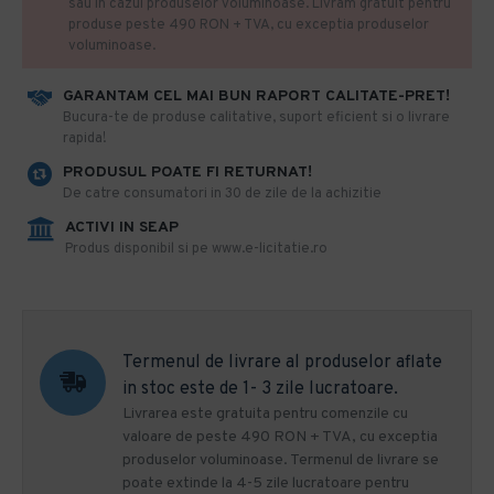
sau in cazul produselor voluminoase. Livram gratuit pentru
produse peste 490 RON + TVA, cu exceptia produselor
voluminoase.
GARANTAM CEL MAI BUN RAPORT CALITATE-PRET!
​Bucura-te de produse calitative, suport eficient si o livrare
rapida!
PRODUSUL POATE FI RETURNAT!
De catre consumatori in 30 de zile de la achizitie
ACTIVI IN SEAP
Produs disponibil si pe www.e-licitatie.ro
Termenul de livrare al produselor aflate
in stoc este de 1- 3 zile lucratoare.
Livrarea este gratuita pentru comenzile cu
valoare de peste 490 RON + TVA, cu exceptia
produselor voluminoase. Termenul de livrare se
poate extinde la 4-5 zile lucratoare pentru