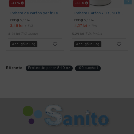
-41 %
-26 %
Pahare de carton pentru espresso, 4 Oz, 50 buc/set
Pahare Carton 7 Oz, 50 buc/set
PRP
5,85 lei
PRP
5,88 lei
3,48 lei
4,37 lei
+ TVA
+ TVA
4,21 lei
TVA inclus
5,29 lei
TVA inclus
Adaugă în Coş
Adaugă în Coş
Etichete:
Protectie pahar 8-10 oz
100 buc/set