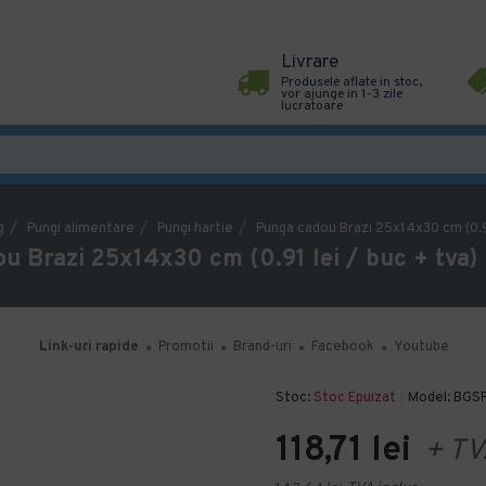
Livrare
Produsele aflate in stoc,
vor ajunge in 1-3 zile
lucratoare
g
Pungi alimentare
Pungi hartie
Punga cadou Brazi 25x14x30 cm (0.91 
u Brazi 25x14x30 cm (0.91 lei / buc + tva) 
Link-uri rapide
Promotii
Brand-uri
Facebook
Youtube
Stoc:
Stoc Epuizat
Model:
BGS
118,71 lei
+ TV