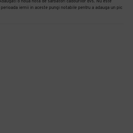
augati o noua nota de sarbatori cadourilor dvs. Nu este
 perioada iernii in aceste pungi notabile pentru a adauga un pic
-3 %
Pungi din hartie natur cu maner plat, 22 x 10 x 28 cm, 250 buc/set
Set 250 bucati, Punga hartie, natur, cu maner plat, 26x17x 28.50cm
93,47 lei
+ TVA
PRP
113,50 lei
110,00 lei
+ TVA
113,10 lei
TVA inclus
133,10 lei
TVA inclus