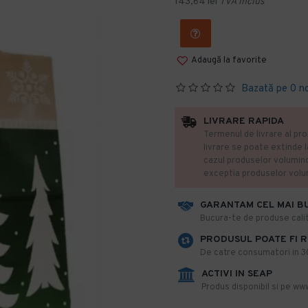
143,64 lei
TVA inclus
Adaugă la favorite
Bazată pe 0 n
LIVRARE RAPIDA
Termenul de livrare al pro
livrare se poate extinde 
cazul produselor volumin
exceptia produselor vol
GARANTAM CEL MAI B
​Bucura-te de produse calit
PRODUSUL POATE FI 
De catre consumatori in 30 
ACTIVI IN SEAP
Produs disponibil si pe www