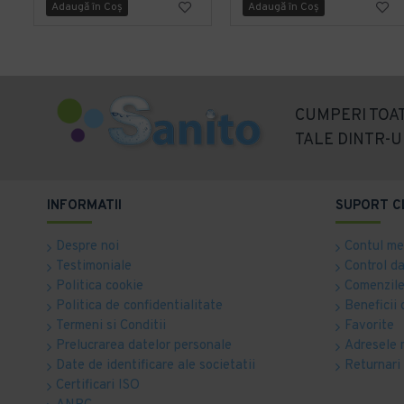
Adaugă în Coş
Adaugă în Coş
CUMPERI TOAT
TALE DINTR-U
INFORMATII
SUPORT C
Despre noi
Contul m
Testimoniale
Control d
Politica cookie
Comenzile
Politica de confidentialitate
Beneficii 
Termeni si Conditii
Favorite
Prelucrarea datelor personale
Adresele 
Date de identificare ale societatii
Returnari
Certificari ISO