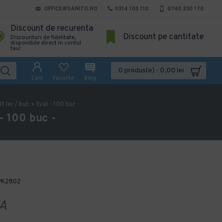
OFFICE@SANITO.RO
0314 100 110
0740 230 170
Discount de recurenta
Discount pe cantitate
Discounturi de fidelitate,
disponibile direct in contul
tau!
0 produs(e) - 0,00 lei
Cont
Favorite
Blog
lei / buc + tva) - 100 buc -
- 100 buc -
PK2802
A