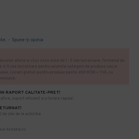
ote.
-
Spune-ţi opinia
duselor aflate in stoc este este de 1- 3 zile lucratoare. Termenul de
la 4-5 zile lucratoare pentru anumite categorii de produse sau in
oase. Livram gratuit pentru produse peste 490 RON + TVA, cu
uminoase.
UN RAPORT CALITATE-PRET!
ative, suport eficient si o livrare rapida!
RETURNAT!
de zile de la achizitie
.e-licitatie.ro