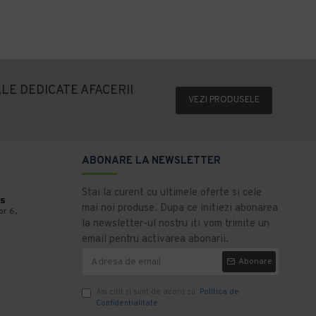
Adaugă în Coş
Adaugă în Coş
LE DEDICATE AFACERII
VEZI PRODUSELE
ABONARE LA NEWSLETTER
Stai la curent cu ultimele oferte si cele
s
mai noi produse. Dupa ce initiezi abonarea
or 6,
la newsletter-ul nostru iti vom trimite un
email pentru activarea abonarii.
Abonare
Am citit şi sunt de acord cu
Politica de
Confidentialitate