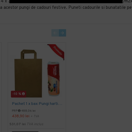
x 14 x 30 cm Cod produs: PK2802 Gramaj Material [Gr/M2]: 90gr/m2Ad
a acestor pungi de cadouri festive. Puneti cadourile si bunatatile pe
-10 %
-13 %
Pachet 1 x bax Pungi hartie si 1 x bax Pungi plastic
Set 500 bucati, Punga transport, hartie alba, fara maner, 25x11x28.5cm
PRP
488,06 lei
PRP
201,60 lei
438,90 lei
176,00 lei
+ TVA
+ TVA
531,07 lei
TVA inclus
212,96 lei
TVA inclus