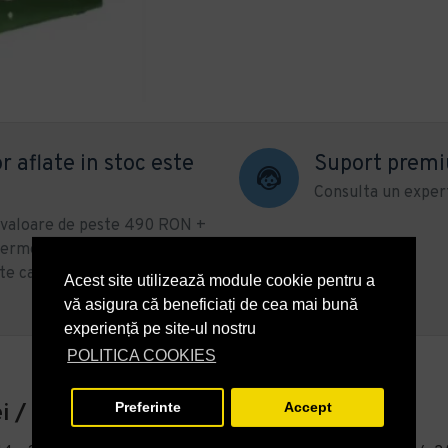
r aflate in stoc este
Suport prem
Consulta un expert
u valoare de peste 490 RON +
ermenul de livrare se poate
te categorii de produse sau
Acest site utilizează module cookie pentru a
vă asigura că beneficiați de cea mai bună
experiență pe site-ul nostru
POLITICA COOKIES
Preferinte
Accept
 / buc + tva) - 100 buc -