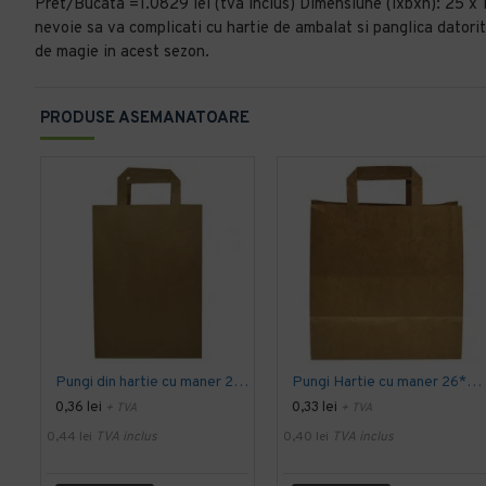
Pret/Bucata =1.0829 lei (tva inclus) Dimensiune (lxbxh): 25 
nevoie sa va complicati cu hartie de ambalat si panglica datorit
de magie in acest sezon.
PRODUSE ASEMANATOARE
Pungi din hartie cu maner 28*17*29 cm, 250 buc/ bax
Pungi Hartie cu maner 26*14*29 cm, bax 250
0,36 lei
0,33 lei
+ TVA
+ TVA
0,44 lei
TVA inclus
0,40 lei
TVA inclus