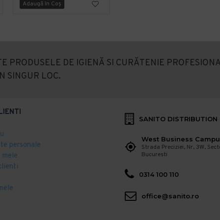
Adaugă în Coş
Adaugă în Coş
E PRODUSELE DE IGIENĂ SI CURĂTENIE PROFESIONA
N SINGUR LOC.
LIENTI
SANITO DISTRIBUTION
eu
West Business Campu
ate personale
Strada Preciziei, Nr, 3W, Sect
Bucuresti
 mele
clienti
0314 100 110
mele
office@sanito.ro