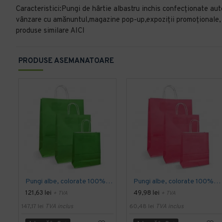
Caracteristici:Pungi de hârtie albastru inchis confecționate au
vânzare cu amănuntul,magazine pop-up,expoziții promoționale, 
produse similare AICI
PRODUSE ASEMANATOARE
Pungi albe, colorate 100% verde deschis - 25X14X30 - 100 buc
Pungi albe, colorate 100% roz - 25X14X30 - 100 buc
121,63 lei
49,98 lei
+ TVA
+ TVA
147,17 lei
TVA inclus
60,48 lei
TVA inclus