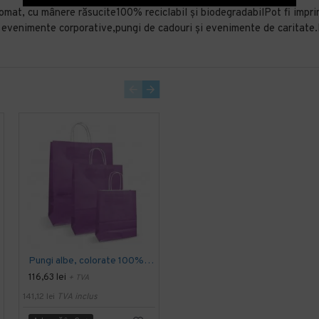
tomat, cu mânere răsucite100% reciclabil și biodegradabilPot fi impr
evenimente corporative,pungi de cadouri și evenimente de caritate.
Pungi albe, colorate 100% mov - 32X12X41 - 100 buc
Pungi albe, colorate 100% negru - 25X14X30 - 100 buc
116,63 lei
121,63 lei
+ TVA
+ TVA
141,12 lei
TVA inclus
147,17 lei
TVA inclus