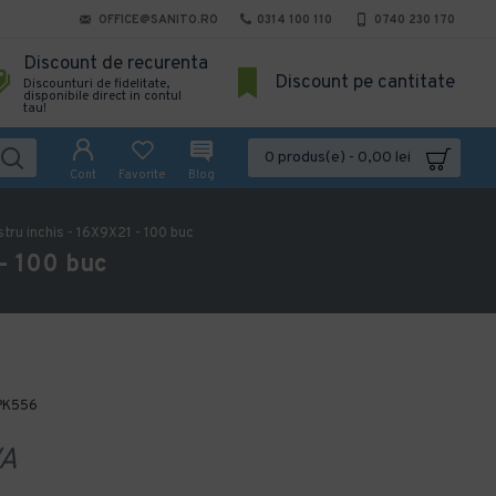
OFFICE@SANITO.RO
0314 100 110
0740 230 170
Discount de recurenta
Discount pe cantitate
Discounturi de fidelitate,
disponibile direct in contul
tau!
0 produs(e) - 0,00 lei
Cont
Favorite
Blog
tru inchis - 16X9X21 - 100 buc
 - 100 buc
PK556
A