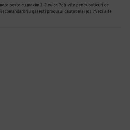
imate peste cu maxim 1-2 culoriPotrivite pentrubuticuri de
Recomandari:Nu gasesti produsul cautat mai jos ?Vezi alte
Pungi albe, colorate 100% lila - 25X14X30 - 100 buc
Pungi natur, colorate 100% verde inchis - 16X9X21 - 100 BUC
90,80 lei
72,48 lei
+ TVA
+ TVA
109,87 lei
TVA inclus
87,70 lei
TVA inclus