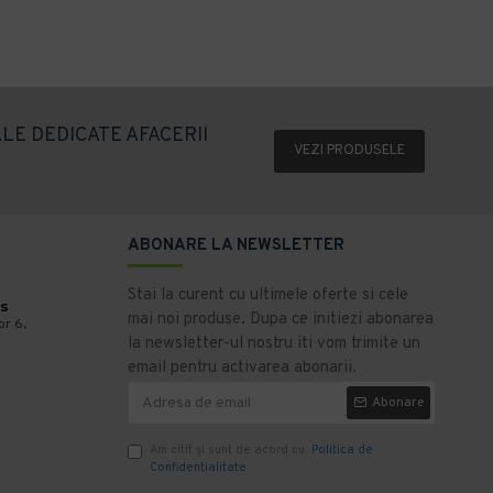
Adaugă în Coş
Adaugă în Coş
LE DEDICATE AFACERII
VEZI PRODUSELE
ABONARE LA NEWSLETTER
Stai la curent cu ultimele oferte si cele
s
mai noi produse. Dupa ce initiezi abonarea
or 6,
la newsletter-ul nostru iti vom trimite un
email pentru activarea abonarii.
Abonare
Am citit şi sunt de acord cu
Politica de
Confidentialitate