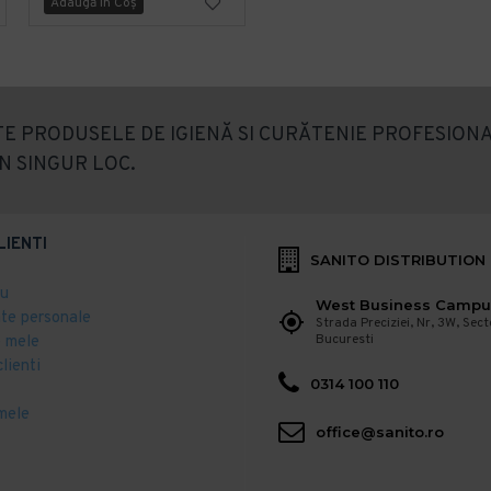
Adaugă în Coş
Adaugă în Coş
E PRODUSELE DE IGIENĂ SI CURĂTENIE PROFESIONA
N SINGUR LOC.
LIENTI
SANITO DISTRIBUTION
eu
West Business Campu
ate personale
Strada Preciziei, Nr, 3W, Sect
Bucuresti
 mele
clienti
0314 100 110
mele
office@sanito.ro