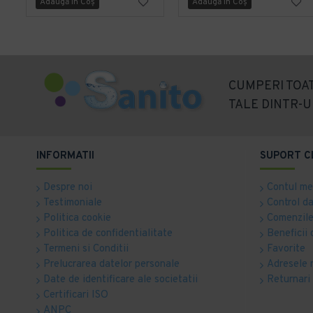
Adaugă în Coş
Adaugă în Coş
CUMPERI TOAT
TALE DINTR-U
INFORMATII
SUPORT C
Despre noi
Contul m
Testimoniale
Control d
Politica cookie
Comenzile
Politica de confidentialitate
Beneficii 
Termeni si Conditii
Favorite
Prelucrarea datelor personale
Adresele 
Date de identificare ale societatii
Returnari
Certificari ISO
ANPC