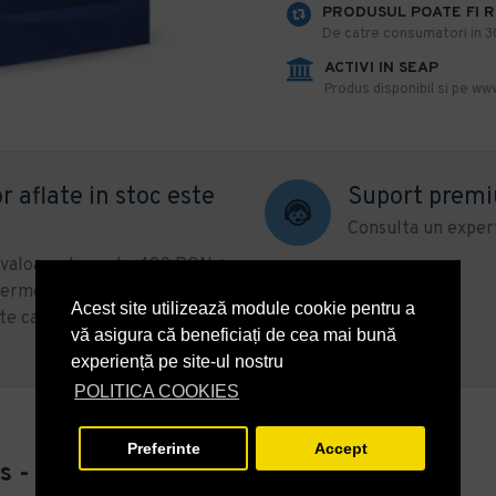
PRODUSUL POATE FI 
De catre consumatori in 30 
ACTIVI IN SEAP
Produs disponibil si pe www
r aflate in stoc este
Suport prem
Consulta un expert
u valoare de peste 490 RON +
ermenul de livrare se poate
Acest site utilizează module cookie pentru a
te categorii de produse sau
vă asigura că beneficiați de cea mai bună
experiență pe site-ul nostru
POLITICA COOKIES
Preferinte
Accept
is - 16X9X21 - 100 buc