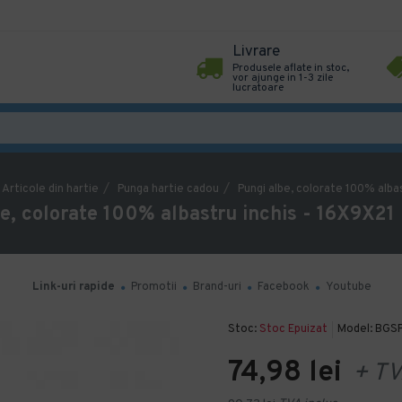
Livrare
Produsele aflate in stoc,
vor ajunge in 1-3 zile
lucratoare
Articole din hartie
Punga hartie cadou
Pungi albe, colorate 100% albas
e, colorate 100% albastru inchis - 16X9X21
Link-uri rapide
Promotii
Brand-uri
Facebook
Youtube
Stoc:
Stoc Epuizat
Model:
BGS
74,98 lei
+ TV