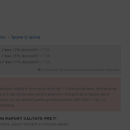
ote.
-
Spune-ţi opinia
 / buc
(3% discount)
+ TVA
 / buc
(5% discount)
+ TVA
 / buc
(7% discount)
+ TVA
Cupoanele de discount anuleaza aceasta reducere
duselor aflate in stoc este este de 1- 3 zile lucratoare. Termenul de
la 4-5 zile lucratoare pentru anumite categorii de produse sau in
oase. Livram gratuit pentru produse peste 490 RON + TVA, cu
uminoase.
UN RAPORT CALITATE-PRET!
ative, suport eficient si o livrare rapida!