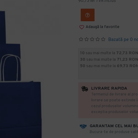
90,73 lei
TVA inclus
Adaugă la favorite
Bazată pe 0 n
10
sau mai multe la
72,73 RON
30
sau mai multe la
71,23 RON
50
sau mai multe la
69,73 RON
LIVRARE RAPIDA
Termenul de livrare al pro
livrare se poate extinde 
cazul produselor volumin
exceptia produselor vol
GARANTAM CEL MAI B
​Bucura-te de produse calit