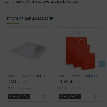
pentru servit băuturi sau savurat cine delicioase.
PRODUSE ASEMANATOARE
Set 1000 bucati, Pungi farmacie albe, 13x19 cm
Set 100 bucati, Pungi albe colorate rosii, 25x14x30cm
43,32 lei
121,63 lei
+ TVA
+ TVA
52,42 lei
TVA inclus
147,17 lei
TVA inclus
Adaugă în Coş
Adaugă în Coş