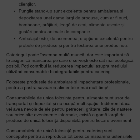
clienților.
Pungile stand-up sunt excelente pentru ambalarea și
depozitarea unei game largi de produse, cum ar fi nuci,
bomboane, prăjituri, leagă de ceai, alimente uscate și
gustări pentru animale de companie.
Ambalajul este, de asemenea, o opțiune excelentă pentru
probele de produse și pentru testarea unui produs nou.
Cateringul poate însemna multă muncă, dar este important să
te asiguri că mâncarea pe care o servești este cât mai ecologică
posibil. Poți contribui la reducerea impactului asupra mediului
utilizând consumabile biodegradabile pentru catering.
Foloseste produsele de ambalare si impachetare profesionale,
pentru a pastra savoarea alimentelor mai mult timp!
Consumabilele de unica folosinta pentru alimente sunt ușor de
transportat și depozitat și nu ocupă mult spațiu. Indiferent daca
vei avea nevoie de ele pentru petreceri, grătare, zile de naștere
sau orice alte evenimente informale, există o gamă largă de
produse de unică folosință disponibilă pentru fiecare eveniment.
Consumabilele de unică folosință pentru catering sunt
concepute pentru a reproduce tot ceea ce înseamnă ustensilele