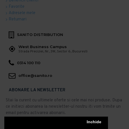
Beneficii clienti
Favorite
Adresele mele
Returnari
SANITO DISTRIBUTION
West Business Campus
Strada Preciziei, Nr, 3W, Sector 6, Bucuresti
0314 100 110
office@sanito.ro
ABONARE LA NEWSLETTER
Stai la curent cu ultimele oferte si cele mai noi produse. Dupa
ce initiezi abonarea la newsletter-ul nostru iti vom trimite un
email pentru activarea abonarii.
Abonare
Inchide