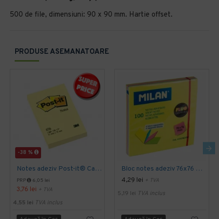
500 de file, dimensiuni: 90 x 90 mm. Hartie offset.
PRODUSE ASEMANATOARE
-38 %
Notes adeziv Post-it® Canary Yellow™ 51 x 76 mm
Bloc notes adeziv 76x76 4 culori asortate fluo milan
4,29 lei
+ TVA
PRP
6,05 lei
3,76 lei
+ TVA
5,19 lei
TVA inclus
4,55 lei
TVA inclus