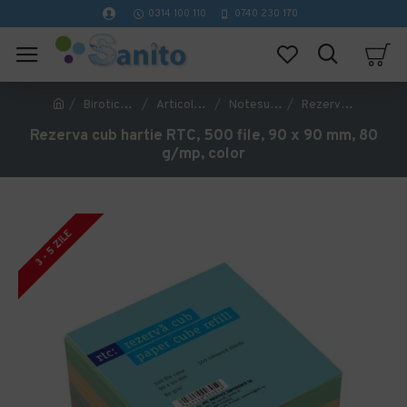
0314 100 110
0740 230 170
Birotica si papetarie
Articole din hartie
Notesuri adezive si cuburi de hartie
Rezerva cub hartie RTC, 500 file, 90 x 90 mm, 80 g/mp, color
Rezerva cub hartie RTC, 500 file, 90 x 90 mm, 80
g/mp, color
3 - 5 ZILE