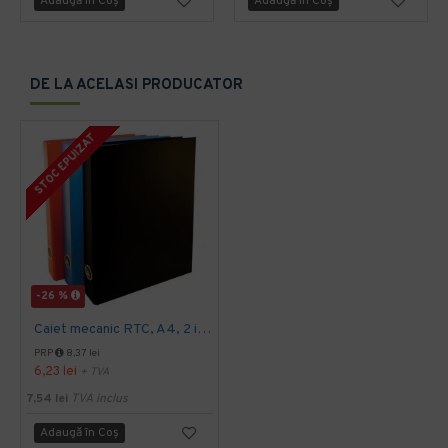
Adaugă în Coş
Adaugă în Coş
DE LA ACELASI PRODUCATOR
STOC EPUIZAT
-26 %
Caiet mecanic RTC, A4, 2 inele, diametru inele 20 mm, verde
PRP
8,37 lei
6,23 lei
+ TVA
7,54 lei
TVA inclus
Adaugă în Coş