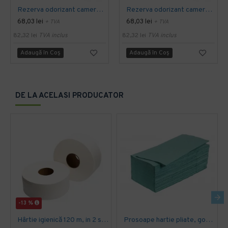
Rezerva odorizant camera, OXYGEN CHARM (fara pulverizare), regular
Rezerva odorizant camera, OXYGEN BLOOM (fara pulverizare), regular
68,03 lei
68,03 lei
+ TVA
+ TVA
82,32 lei
TVA inclus
82,32 lei
TVA inclus
Adaugă în Coş
Adaugă în Coş
DE LA ACELASI PRODUCATOR
-13 %
Hârtie igienică 120 m, in 2 straturi, extra albă, Mini Jumbo, AQAS
Prosoape hartie pliate, gofrate, verzi, 25 x 23 cm, V fold, 1 strat, AQAS, 250 buc/pachet