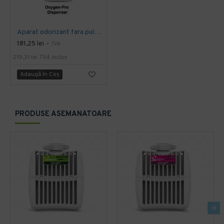
Aparat odorizant fara pulverizare Oxygen-Pro, Alb
181,25 lei
+ TVA
219,31 lei
TVA inclus
Adaugă în Coş
PRODUSE ASEMANATOARE