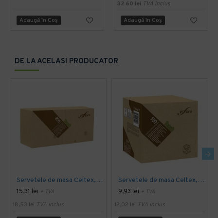
32,60 lei
TVA inclus
Adaugă în Coş
Adaugă în Coş
DE LA ACELASI PRODUCATOR
Servetele de masa Celtex, 25 x 25 cm, 2 straturi, 250 bucati/set, fine, uz general
Servetele de masa Celtex, 33 x 33 cm, 2 straturi, 100 bucati/set, fine, uz general
15,31 lei
9,93 lei
+ TVA
+ TVA
18,53 lei
TVA inclus
12,02 lei
TVA inclus