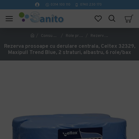
0314 100 110
0740 230 170
Consumabile hartie
Role prosop hartie
Rezerva prosoape cu derulare centrala, Celtex 32329, Maxipull Trend Blue, 2 straturi, albastru, 6 role/bax
Rezerva prosoape cu derulare centrala, Celtex 32329,
Maxipull Trend Blue, 2 straturi, albastru, 6 role/bax