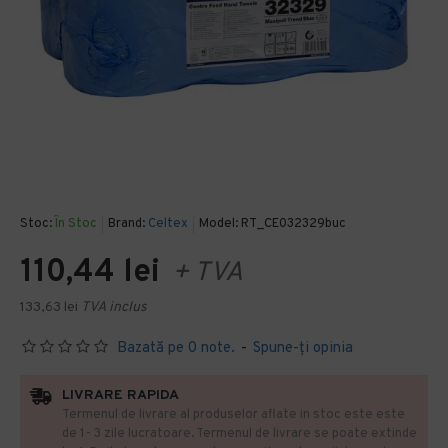
Stoc:
În Stoc
Brand:
Celtex
Model:
RT_CE032329buc
110,44 lei
+ TVA
133,63 lei
TVA inclus
Bazată pe 0 note.
-
Spune-ţi opinia
LIVRARE RAPIDA
Termenul de livrare al produselor aflate in stoc este este
de 1- 3 zile lucratoare. Termenul de livrare se poate extinde