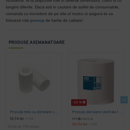
rezistente. Ai la dispozitie role in diverse dimensiuni, culori si cu
lungimi diferite. Daca esti in cautare de astfel de consumabile,
comanda cu incredere de pe site-ul nostru si asigura-te ca
folosesti role
prosop
de hartie de calitate!
PRODUSE ASEMANATOARE
-22 %
Prosop mini cu derulare centrala 1 pliu, 120 m Tork
Prosop derulare centrala 1 pliu, 300 m Tork
16,74 lei
+ TVA
PRP
34,65 lei
26,94 lei
+ TVA
20,26 lei
TVA inclus