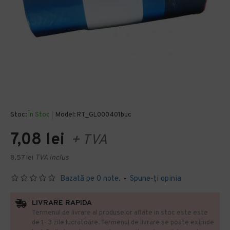
Stoc:
În Stoc
Model:
RT_GL000401buc
7,08 lei
+ TVA
8,57 lei
TVA inclus
Bazată pe 0 note.
-
Spune-ţi opinia
LIVRARE RAPIDA
Termenul de livrare al produselor aflate in stoc este este
de 1- 3 zile lucratoare. Termenul de livrare se poate extinde