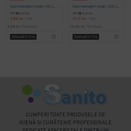
Saci menajeri negri, 60 L, 50 buc/rola
Saci menajeri negri, 120 L, Alufix, 10 buc/rola
PRP
6,84 lei
PRP
16,23 lei
4,86 lei
12,31 lei
+ TVA
+ TVA
5,88 lei
TVA inclus
14,90 lei
TVA inclus
Adaugă în Coş
Adaugă în Coş
CUMPERI TOATE PRODUSELE DE
IGIENĂ SI CURĂTENIE PROFESIONALE
DEDICATE AFACERII TALE DINTR-UN