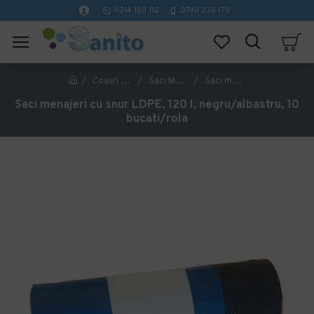
0314 100 110
0740 230 170
Coşuri Gunoi
Saci Menajeri
Saci menajeri cu snur LDPE, 120 l, negru/albastru, 10 bucati/rola
Saci menajeri cu snur LDPE, 120 l, negru/albastru, 10
bucati/rola