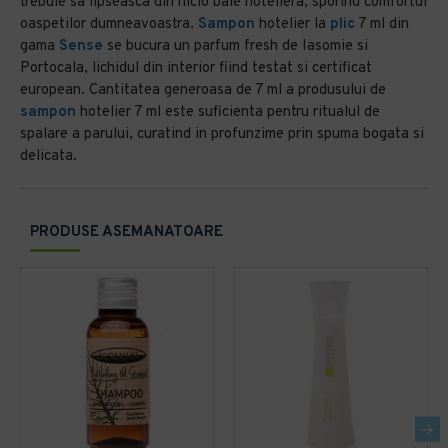
trebuie sa lipseasca din nicio baie hoteliera, sporind comfortul
oaspetilor dumneavoastra.
Sampon
hotelier la
plic
7 ml din
gama
Sense
se bucura un parfum fresh de Iasomie si
Portocala, lichidul din interior fiind testat si certificat
european. Cantitatea generoasa de 7 ml a produsului de
sampon
hotelier 7 ml este suficienta pentru ritualul de
spalare a parului, curatind in profunzime prin spuma bogata si
delicata.
PRODUSE ASEMANATOARE