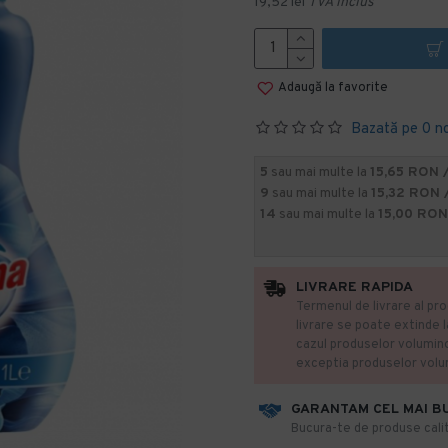
19,52 lei
TVA inclus
Adaugă la favorite
Bazată pe 0 n
5
sau mai multe la
15,65 RON 
9
sau mai multe la
15,32 RON 
14
sau mai multe la
15,00 RON
LIVRARE RAPIDA
Termenul de livrare al pro
livrare se poate extinde 
cazul produselor volumin
exceptia produselor vol
GARANTAM CEL MAI B
​Bucura-te de produse calit