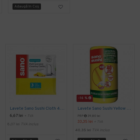
Adaugă în Coş
Adaugă în Coş
-16 %
Lavete Sano Sushi Cloth 40x38 cm, 3 buc. / pachet
Lavete Sano Sushi Yellow 27x37 cm, 40 buc. / pachet
6,67 lei
+ TVA
PRP
39,80 lei
33,35 lei
+ TVA
8,07 lei
TVA inclus
40,35 lei
TVA inclus