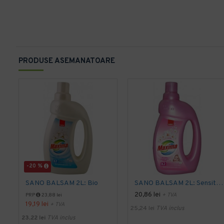
PRODUSE ASEMANATOARE
-20 %
SANO BALSAM 2L: Bio
SANO BALSAM 2L: Sensitive
20,86 lei
+ TVA
PRP
23,88 lei
19,19 lei
+ TVA
25,24 lei
TVA inclus
23,22 lei
TVA inclus