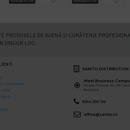
Adaugă în Coş
Adaugă în Coş
E PRODUSELE DE IGIENĂ SI CURĂTENIE PROFESIONA
N SINGUR LOC.
LIENTI
SANITO DISTRIBUTION
eu
West Business Campu
ate personale
Strada Preciziei, Nr, 3W, Sect
Bucuresti
 mele
clienti
0314 100 110
mele
office@sanito.ro