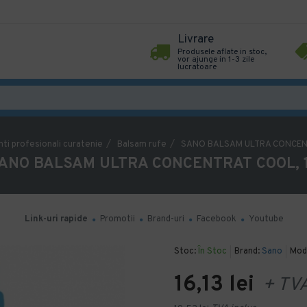
Livrare
Produsele aflate in stoc,
vor ajunge in 1-3 zile
lucratoare
ti profesionali curatenie
Balsam rufe
SANO BALSAM ULTRA CONCENT
ANO BALSAM ULTRA CONCENTRAT COOL, 
Link-uri rapide
Promotii
Brand-uri
Facebook
Youtube
Stoc:
În Stoc
Brand:
Sano
Mod
16,13 lei
+ TV