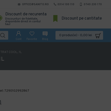
OFFICE@SANITO.RO
0314 100 110
0740 230 170
Discount de recurenta
Discount pe cantitate
Discounturi de fidelitate,
disponibile direct in contul
tau!
0 produs(e) - 0,00 lei
Cont
Favorite
Blog
RAT COOL, 1L
1L
el:
7290102992867
A