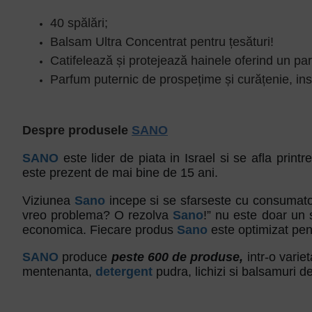
40 spălări;
Balsam Ultra Concentrat pentru țesături!
Catifelează și protejează hainele oferind un pa
Parfum puternic de prospețime și curățenie, insp
Despre produsele
SANO
SANO
este lider de piata in Israel si se afla prin
este prezent de mai bine de 15 ani.
Viziunea
Sano
incepe si se sfarseste cu consumat
vreo problema? O rezolva
Sano
!” nu este doar un s
economica. Fiecare produs
Sano
este optimizat pentru
SANO
produce
peste 600 de produse,
intr-o variet
mentenanta,
detergent
pudra, lichizi si balsamuri d