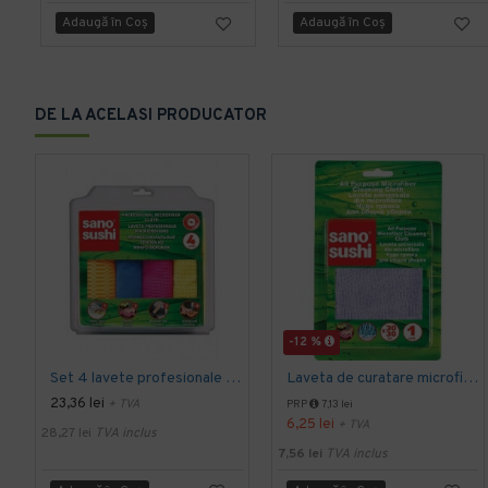
Adaugă în Coş
Adaugă în Coş
DE LA ACELASI PRODUCATOR
-12 %
Set 4 lavete profesionale din microfibre Sano Sushi
Laveta de curatare microfibra 30 x 30 cm, Sano Sushi
23,36 lei
+ TVA
PRP
7,13 lei
6,25 lei
+ TVA
28,27 lei
TVA inclus
7,56 lei
TVA inclus