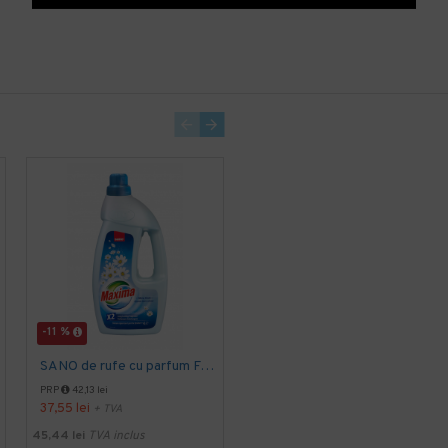
-11 %
SANO de rufe cu parfum Fresh, 4L
SANO BALSAM BABY OAT ULTRA CONCENTRAT, 1L
16,13 lei
+ TVA
PRP
42,13 lei
37,55 lei
+ TVA
19,52 lei
TVA inclus
45,44 lei
TVA inclus