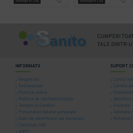
Adaugă în Coş
Adaugă în Coş
CUMPERI TOAT
TALE DINTR-U
INFORMATII
SUPORT C
Despre noi
Contul m
Testimoniale
Control d
Politica cookie
Comenzile
Politica de confidentialitate
Beneficii 
Termeni si Conditii
Favorite
Prelucrarea datelor personale
Adresele 
Date de identificare ale societatii
Returnari
Certificari ISO
ANPC