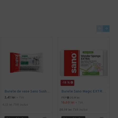
-18 %
Burete de vase Sano Sushi 9x12.5cm
Burete Sano Magic EXTRA 7 x 11.5 x 3 cm, 6 buc
3,41 lei
+ TVA
PRP
20,41 lei
16,69 lei
+ TVA
4,13 lei
TVA inclus
20,19 lei
TVA inclus
1