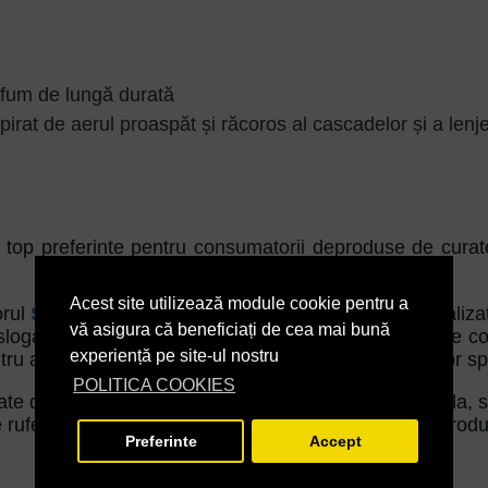
rfum de lungă durată
irat de aerul proaspăt și răcoros al cascadelor și a lenje
tre top preferinte pentru consumatorii deproduse de cura
Acest site utilizează module cookie pentru a
orul
Sano
loial. Fiecare idee de produs nou este analizat
vă asigura că beneficiați de cea mai bună
logan, ci un stil de viata.
Sano
identifica problemele co
experiență pe site-ul nostru
 a fi potrivit stilului de viata, nevoilor si preferintelor spe
POLITICA COOKIES
ate de categorii: articole de toaleta si igiena personala, 
e rufe, insecticide si pesticide, produse din hartie si pr
Preferinte
Accept