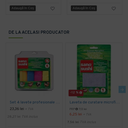
Adaugă în Coş
Adaugă în Coş
DE LA ACELASI PRODUCATOR
-12 %
Set 4 lavete profesionale din microfibre Sano Sushi
Laveta de curatare microfibra 30 x 30 cm, Sano Sushi
23,36 lei
+ TVA
PRP
7,13 lei
6,25 lei
+ TVA
28,27 lei
TVA inclus
7,56 lei
TVA inclus