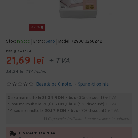
-12 %
Stoc:
În Stoc
Brand:
Sano
Model:
7290013268242
PRP
24,75 lei
21,69 lei
+ TVA
26,24 lei
TVA inclus
Bazată pe 0 note.
-
Spune-ţi opinia
5
sau mai multe la
21,04 RON / buc
(3% discount)
+ TVA
9
sau mai multe la
20,61 RON / buc
(5% discount)
+ TVA
14
sau mai multe la
20,17 RON / buc
(7% discount)
+ TVA
Cupoanele de discount anuleaza aceasta reducere
LIVRARE RAPIDA