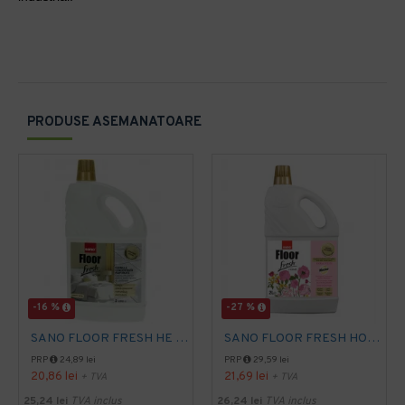
PRODUSE ASEMANATOARE
-16 %
-27 %
SANO FLOOR FRESH HE LUXURY Manual, 2L, detergent pardoseala
SANO FLOOR FRESH HOME FLORAL TOUCH, 2 L
PRP
24,89 lei
PRP
29,59 lei
20,86 lei
21,69 lei
+ TVA
+ TVA
25,24 lei
TVA inclus
26,24 lei
TVA inclus