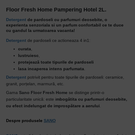
Floor Fresh Home Pampering Hotel 2L.
Detergent
de pardoseli cu parfumuri deosebite, o
experienta senzoriala si un parfum confortabil ce te duce
cu gandul la urmatoarea vacanta!
Detergent
de pardoseli ce actioneaza 4 in1:
curata
,
lustruiesc
,
protejează toate tipurile de pardoseli
lasa incaperea intens parfumata
.
Detergent
potrivit pentru toate tipurile de pardoseli: ceramice,
granit, porțelan, marmură, etc.
Gama
Sano Floor Fresh Home
se distinge printr-o
particularitate unică: este i
mbogătita cu parfumuri deosebite,
cu efect indelungat de improspătare a aerului
.
Despre produsele
SANO