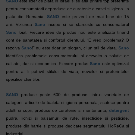
SANO
este lider de piata in Israel si se afla printre top preferinte
pentru consumatorii deproduse de curatenie a casei si igiena. In
piata din Romania,
SANO
este prezent de mai bine de 15
ani. Viziunea
Sano
incepe si se sfarseste cu consumatorul
Sano
loial. Fiecare idee de produs nou este analizata tinand
cont de sanatatea si confortul clientului. “E vreo problema? O
rezolva
Sano
!” nu este doar un slogan, ci un stil de viata.
Sano
identifica problemele consumatorului si dezvolta o solutie de
calitate, dar si economica. Fiecare produs
Sano
este optimizat
pentru a fi potrivit stilului de viata, nevoilor si preferintelor
specifice clientilor.
SANO
produce peste 600 de produse, intr-o varietate de
categorii: articole de toaleta si igiena personala, scutece pentru
adulti si copii, produse de curatenie si mentenanta,
detergent
pudra, lichizi si balsamuri de rufe, insecticide si pesticide,
produse din hartie si produse dedicate segmentului HoReCa si
industrial.