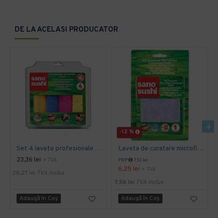
DE LA ACELASI PRODUCATOR
-12 %
Set 4 lavete profesionale din microfibre Sano Sushi
Laveta de curatare microfibra 30 x 30 cm, Sano Sushi
23,36 lei
+ TVA
PRP
7,13 lei
6,25 lei
+ TVA
28,27 lei
TVA inclus
7,56 lei
TVA inclus
Adaugă în Coş
Adaugă în Coş