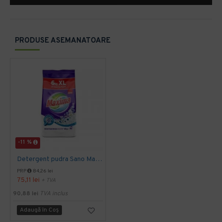
PRODUSE ASEMANATOARE
-11 %
Detergent pudra Sano Maxima Spring Flowers 6kg
PRP
84,26 lei
75,11 lei
+ TVA
90,88 lei
TVA inclus
Adaugă în Coş