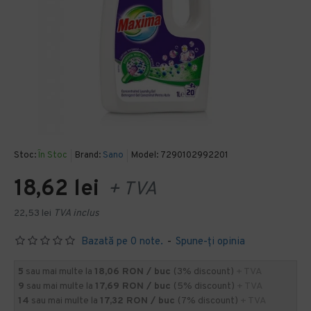
Stoc:
În Stoc
Brand:
Sano
Model:
7290102992201
18,62 lei
+ TVA
22,53 lei
TVA inclus
Bazată pe 0 note.
-
Spune-ţi opinia
5
sau mai multe la
18,06 RON / buc
(3% discount)
+ TVA
9
sau mai multe la
17,69 RON / buc
(5% discount)
+ TVA
14
sau mai multe la
17,32 RON / buc
(7% discount)
+ TVA