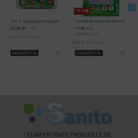
-12 %
Set 4 lavete profesionale din microfibre Sano Sushi
Laveta de curatare microfibra 30 x 30 cm, Sano Sushi
23,36 lei
+ TVA
PRP
7,13 lei
6,25 lei
+ TVA
28,27 lei
TVA inclus
7,56 lei
TVA inclus
Adaugă în Coş
Adaugă în Coş
CUMPERI TOATE PRODUSELE DE