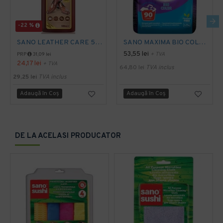
-22 %
SANO LEATHER CARE 500 ml
SANO MAXIMA BIO COLOR DETERGENT PUDRA, 3.25 Kg
53,55 lei
+ TVA
PRP
31,09 lei
24,17 lei
+ TVA
64,80 lei
TVA inclus
29,25 lei
TVA inclus
Adaugă în Coş
Adaugă în Coş
DE LA ACELASI PRODUCATOR