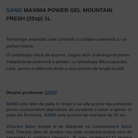
SANO
MAXIMA POWER GEL MOUNTAIN
FRESH (20sp) 1L
Tehnologie avansată care combină o curățare puternică cu un
parfum intens.
O combinație unică de enzime, oxigen activ și detergenți pentru
îndepărtarea puternică a petelor, cu tehnologia Microcapsules
Lock, pentru o eliberare lentă a unui parfum de lungă durată.
Despre produsele
SANO
SANO
este lider de piata in Israel si se afla printre top preferinte
pentru consumatorii deproduse de curatenie a casei si igiena. In
piata din Romania,
SANO
este prezent de mai bine de 15 ani.
Viziunea
Sano
incepe si se sfarseste cu consumatorul
Sano
loial. Fiecare idee de produs nou este analizata tinand cont de
sanatatea si confortul clientului. “E vreo problema? O rezolva