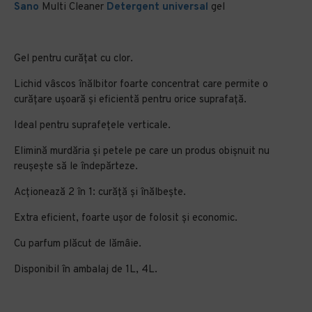
Sano
Multi Cleaner
Detergent universal
gel
Gel pentru curăţat cu clor.
Lichid vâscos înălbitor foarte concentrat care permite o
curățare ușoară și eficientă pentru orice suprafață.
Ideal pentru suprafețele verticale.
Elimină murdăria și petele pe care un produs obișnuit nu
reușește să le îndepărteze.
Acționează 2 în 1: curăță și înălbește.
Extra eficient, foarte ușor de folosit și economic.
Cu parfum plăcut de lămâie.
Disponibil în ambalaj de 1L, 4L.