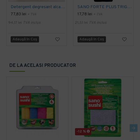
Detergent degresant alcalin Cuptor si Plita, 5 L, Konga
SANO FORTE PLUS TRIGGER, 750ml, detergent arsuri, grasimi
77,83 lei
17,78 lei
+ TVA
+ TVA
94,17 lei
TVA inclus
21,51 lei
TVA inclus
Adaugă în Coş
Adaugă în Coş
DE LA ACELASI PRODUCATOR
-12 %