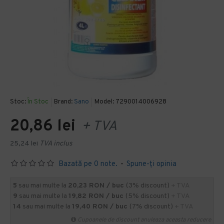
Stoc:
În Stoc
Brand:
Sano
Model:
7290014006928
20,86 lei
+ TVA
25,24 lei
TVA inclus
Bazată pe 0 note.
-
Spune-ţi opinia
5
sau mai multe la
20,23 RON / buc
(3% discount)
+ TVA
9
sau mai multe la
19,82 RON / buc
(5% discount)
+ TVA
14
sau mai multe la
19,40 RON / buc
(7% discount)
+ TVA
Cupoanele de discount anuleaza aceasta reducere