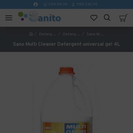
0314 100 110
0740 230 170
Detergenti profesionali curatenie
Detergenti si degresanti bucatarie
Sano Multi Cleaner Detergent universal gel 4L
Sano Multi Cleaner Detergent universal gel 4L