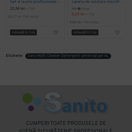
Set 4 lavete profesionale din microfibre Sano Sushi
Laveta de curatare microfibra 30 x 30 cm, Sano Sushi
23,36 lei
+ TVA
PRP
7,13 lei
6,25 lei
+ TVA
28,27 lei
TVA inclus
7,56 lei
TVA inclus
Adaugă în Coş
Adaugă în Coş
Etichete:
Sano Multi Cleaner Detergent universal gel 4L
CUMPERI TOATE PRODUSELE DE
IGIENĂ SI CURĂTENIE PROFESIONALE