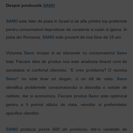
Despre produsele
SANO
SANO
este lider de piata in Israel si se afla printre top preferinte
pentru
consumatorii
deproduse
de
curatenie
a
casei
s
i
igiena
. In
piata din Romania,
SANO
este
prezent
de
mai
bine de 15
ani
.
Viziunea
Sano
incepe si se sfarseste cu consumatorul
Sano
loial. Fiecare idee de produs nou este analizata tinand cont de
sanatatea si confortul clientului.
“E vreo problema? O rezolva
Sano
!”
nu este doar un slogan, ci un stil de viata.
Sano
identifica problemele consumatorului si dezvolta o solutie de
calitate, dar si economica. Fiecare produs
Sano
este optimizat
pentru a fi potrivit stilului de viata, nevoilor si preferintelor
specifice clientilor.
SANO
produce
peste 600 de produse,
intr-o varietate de