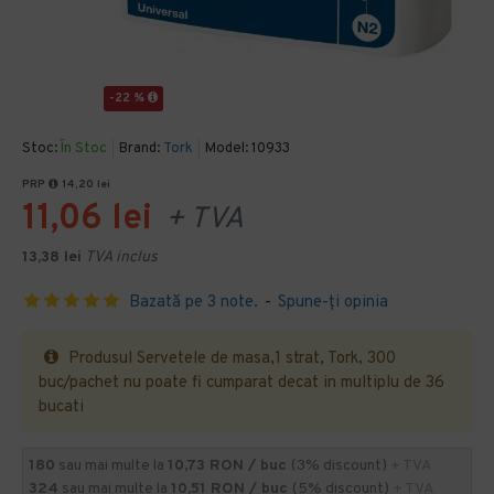
-22 %
Stoc:
În Stoc
Brand:
Tork
Model:
10933
PRP
14,20 lei
11,06 lei
+ TVA
13,38 lei
TVA inclus
Bazată pe 3 note.
-
Spune-ţi opinia
Produsul Servetele de masa,1 strat, Tork, 300
buc/pachet nu poate fi cumparat decat in multiplu de 36
bucati
180
sau mai multe la
10,73 RON / buc
(3% discount)
+ TVA
324
sau mai multe la
10,51 RON / buc
(5% discount)
+ TVA