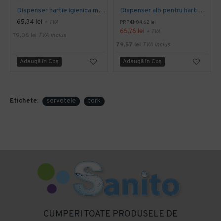
Dispenser hartie igienica mini Jumbo Tork alb
Dispenser alb pentru hartie igienica pliata, bulk, Tork
65,34 lei
+ TVA
PRP
84,62 lei
65,76 lei
+ TVA
79,06 lei
TVA inclus
79,57 lei
TVA inclus
Adaugă în Coş
Adaugă în Coş
Etichete:
servetele
tork
CUMPERI TOATE PRODUSELE DE