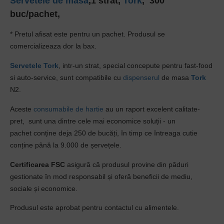
Servetele de masa
,1 strat,
Tork
,
300
buc/pachet,
* Pretul afisat este pentru un pachet. Produsul se
comercializeaza dor la bax.
Servetele
Tork
,
intr-un strat,
special concepute pentru fast-food
si auto-service, sunt compatibile cu
dispenserul
de masa
Tork
N2.
Aceste
consumabile de hartie
au un r
aport excelent calitate-
pret,
sunt
una dintre cele mai economice soluții
- un
pachet
conține deja 250 de bucăți, în timp
ce întreaga cutie
conține până la 9.000 de
șervețele.
Certificarea FSC
asigură că produsul provine din păduri
gestionate în mod responsabil și oferă beneficii de mediu,
sociale și economice.
Produsul este aprobat pentru contactul cu alimentele.