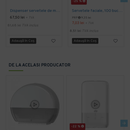
-25 %
Dispenser servetele de masa Tork
Servetele faciale, 100 bucati / pachet, Tork
67,50 lei
+ TVA
PRP
9,35 lei
7,03 lei
+ TVA
81,68 lei
TVA inclus
8,51 lei
TVA inclus
Adaugă în Coş
Adaugă în Coş
DE LA ACELASI PRODUCATOR
-22 %