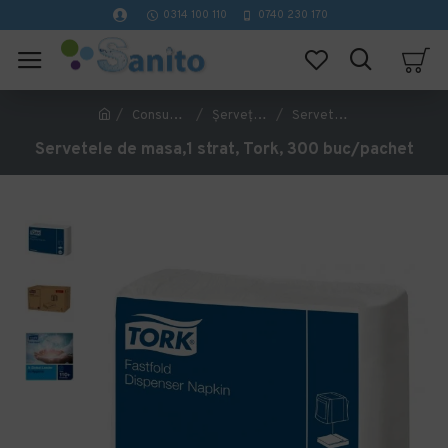
0314 100 110
0740 230 170
Consumabile hartie
Șervețele de Masă
Servetele de masa,1 strat, Tork, 300 buc/pachet
Servetele de masa,1 strat, Tork, 300 buc/pachet