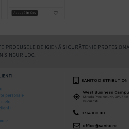
Adaugă în Coş
Adaugă în Coş
E PRODUSELE DE IGIENĂ SI CURĂTENIE PROFESIONA
N SINGUR LOC.
LIENTI
SANITO DISTRIBUTION
eu
West Business Campu
ate personale
Strada Preciziei, Nr, 3W, Sect
Bucuresti
 mele
clienti
0314 100 110
mele
office@sanito.ro