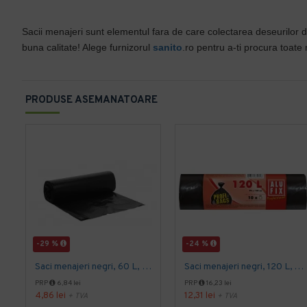
Sacii menajeri sunt elementul fara de care colectarea deseurilor 
buna calitate! Alege furnizorul
sanito
.ro pentru a-ti procura toate
PRODUSE ASEMANATOARE
-29 %
-24 %
Saci menajeri negri, 60 L, 50 buc/rola
Saci menajeri negri, 120 L, Alufix, 10 buc/rola
PRP
6,84 lei
PRP
16,23 lei
4,86 lei
12,31 lei
+ TVA
+ TVA