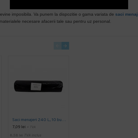
devine imposibila. Va punem la dispozitie o gama variata de
saci menaj
 materialele necesare afacerii tale sau pentru uz personal.
Saci menajeri 240 L, 10 buc / rola
Saci gunoi Galbeni BIOHAZARD 10 litri
7,09 lei
0,39 lei
+ TVA
+ TVA
8,58 lei
TVA inclus
0,47 lei
TVA inclus