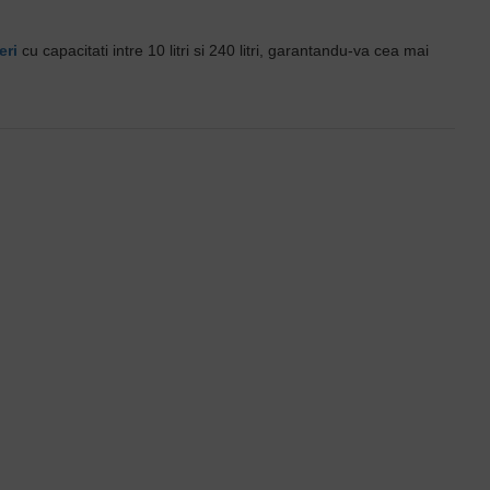
eri
cu capacitati intre 10 litri si 240 litri, garantandu-va cea mai
Saci gunoi Galbeni BIOHAZARD 20 litri, 50 bucati
Saci gunoi Galbeni BIOHAZARD 40 litri, 50 bucati
19,71 lei
28,51 lei
+ TVA
+ TVA
23,85 lei
TVA inclus
34,50 lei
TVA inclus