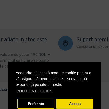
r aflate in stoc este
Suport prem
Consulta un expert
u valoare de peste 490 RON +
ermenul de livrare se poate
te categorii de produse sau
Acest site utilizează module cookie pentru a
vă asigura că beneficiați de cea mai bună
experiență pe site-ul nostru
VRARE
POLITICA COOKIES
Preferinte
Accept