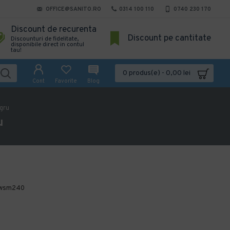
OFFICE@SANITO.RO
0314 100 110
0740 230 170
Discount de recurenta
Discount pe cantitate
Discounturi de fidelitate,
disponibile direct in contul
tau!
0 produs(e) - 0,00 lei
Cont
Favorite
Blog
gru
u
wsm240