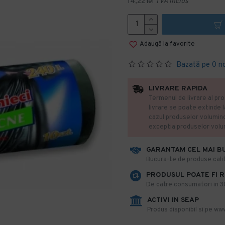
14,22 lei
TVA inclus
Adaugă la favorite
Bazată pe 0 n
LIVRARE RAPIDA
Termenul de livrare al pro
livrare se poate extinde 
cazul produselor volumin
exceptia produselor vol
GARANTAM CEL MAI B
​Bucura-te de produse calit
PRODUSUL POATE FI 
De catre consumatori in 30 
ACTIVI IN SEAP
Produs disponibil si pe www