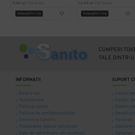
5,88 lei
TVA inclus
14,90 lei
TVA inclus
Adaugă în Coş
Adaugă în Coş
CUMPERI TOAT
TALE DINTR-U
INFORMATII
SUPORT C
Despre noi
Contul m
Testimoniale
Control d
Politica cookie
Comenzile
Politica de confidentialitate
Beneficii 
Termeni si Conditii
Favorite
Prelucrarea datelor personale
Adresele 
Date de identificare ale societatii
Returnari