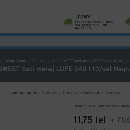
Livrare
Produsele aflate in stoc,
vor ajunge in 1-3 zile
lucratoare
Coşuri Gunoi
Saci Menajeri
SWEET Saci menaj LDPE 240 l 10/set Ne
SWEET Saci menaj LDPE 240 l 10/set Negr
Link-uri rapide
Promotii
Brand-uri
Facebook
Youtube
Stoc:
În Stoc
Model:
MAGGMvs
11,75 lei
+ TVA