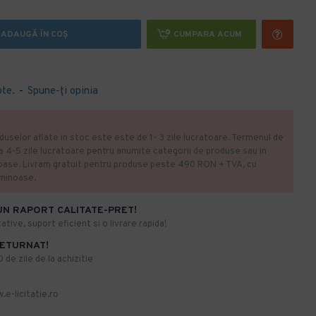
ADAUGĂ ÎN COŞ
CUMPARA ACUM
ote.
-
Spune-ţi opinia
duselor aflate in stoc este este de 1- 3 zile lucratoare. Termenul de
la 4-5 zile lucratoare pentru anumite categorii de produse sau in
oase. Livram gratuit pentru produse peste 490 RON + TVA, cu
uminoase.
UN RAPORT CALITATE-PRET!
ative, suport eficient si o livrare rapida!
RETURNAT!
de zile de la achizitie
.e-licitatie.ro