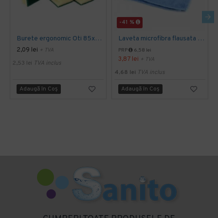
-41 %
Burete ergonomic Oti 85x65x40 mm, 3 buc
Laveta microfibra flausata de suprafete 40x40cm, PRIMA
2,09 lei
+ TVA
PRP
6,58 lei
3,87 lei
+ TVA
2,53 lei
TVA inclus
4,68 lei
TVA inclus
Adaugă în Coş
Adaugă în Coş