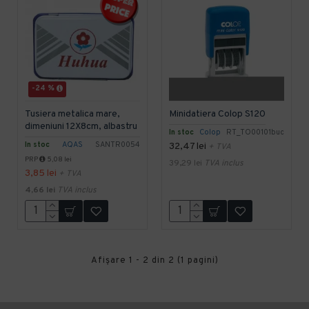
-24 %
Tusiera metalica mare,
Minidatiera Colop S120
dimeniuni 12X8cm, albastru
In stoc
Colop
RT_TO00101buc
In stoc
AQAS
SANTR0054
32,47 lei
+ TVA
PRP
5,08 lei
39,29 lei
TVA inclus
3,85 lei
+ TVA
4,66 lei
TVA inclus
Afişare 1 - 2 din 2 (1 pagini)