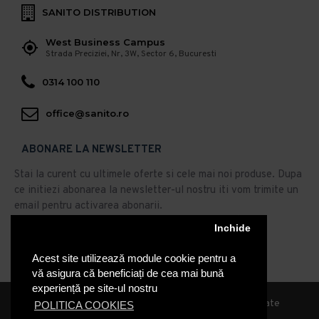
SANITO DISTRIBUTION
West Business Campus
Strada Preciziei, Nr, 3W, Sector 6, Bucuresti
0314 100 110
office@sanito.ro
ABONARE LA NEWSLETTER
Stai la curent cu ultimele oferte si cele mai noi produse. Dupa
ce initiezi abonarea la newsletter-ul nostru iti vom trimite un
email pentru activarea abonarii.
Inchide
Abonare
Acest site utilizează module cookie pentru a
Am citit şi sunt de acord cu
Politica de Confidentialitate
vă asigura că beneficiați de cea mai bună
experiență pe site-ul nostru
© 2019, Sanito Distribution, Toate drepturile rezervate
POLITICA COOKIES