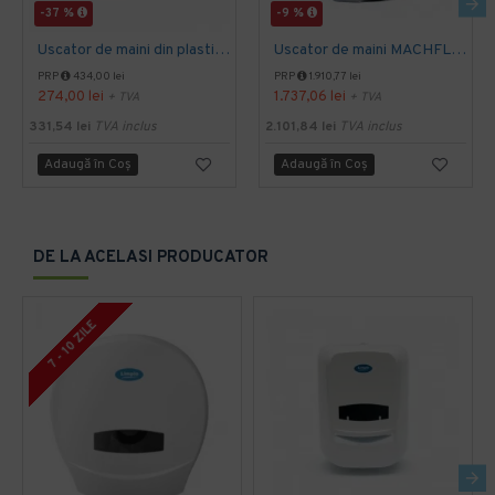
-37 %
-9 %
Uscator de maini din plastic 1400 W AQAS
Uscator de maini MACHFLOW, gama Eco, actionare cu senzor, Mediclinics
PRP
434,00 lei
PRP
1.910,77 lei
274,00 lei
1.737,06 lei
+ TVA
+ TVA
331,54 lei
TVA inclus
2.101,84 lei
TVA inclus
Adaugă în Coş
Adaugă în Coş
DE LA ACELASI PRODUCATOR
7 - 10 ZILE