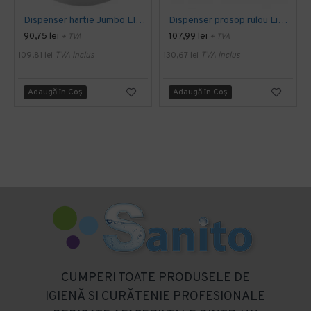
Dispenser hartie Jumbo LIMIPIO DP 1200 JS2
Dispenser prosop rulou Limpio
90,75 lei
107,99 lei
+ TVA
+ TVA
109,81 lei
TVA inclus
130,67 lei
TVA inclus
Adaugă în Coş
Adaugă în Coş
CUMPERI TOATE PRODUSELE DE
IGIENĂ SI CURĂTENIE PROFESIONALE