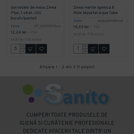
Servetele de masa Zewa
Zewa Hartie Igienica 8
Plus, 1 strat, 100
Role Musetel Aqua Tube
bucati/pachet
Zewa
maggZwhi8muat
Zewa
RT_IG001557buc
15,63 lei
+ TVA
12,24 lei
+ TVA
18,91 lei
TVA inclus
14,81 lei
TVA inclus
Afişare 1 - 2 din 2 (1 pagini)
CUMPERI TOATE PRODUSELE DE
IGIENĂ SI CURĂTENIE PROFESIONALE
DEDICATE AFACERII TALE DINTR-UN