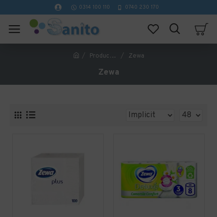
0314 100 110
0740 230 170
Producător
Zewa
Zewa