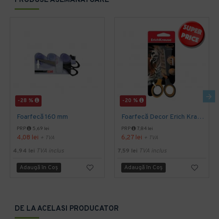
PRODUSE ASEMANATOARE
-28 %
-20 %
Foarfecă 160 mm
Foarfecă Decor Erich Krause 130
PRP
5,69 lei
PRP
7,84 lei
4,08 lei
6,27 lei
+ TVA
+ TVA
4,94 lei
TVA inclus
7,59 lei
TVA inclus
Adaugă în Coş
Adaugă în Coş
DE LA ACELASI PRODUCATOR