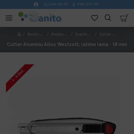
0314 100 110
0740 230 170
Birotica si papetarie
Produse pentru ambalare si etichetare
Foarfeci si cuttere
Cutter Aluminiu Alloy Westcott, latime lama - 18 mm
Cutter Aluminiu Alloy Westcott, latime lama - 18 mm
3 - 5 ZILE