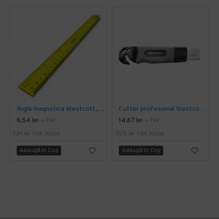
Rigla magnetica Westcott, 30 cm
Cutter profesional Westcott, latime lama - 18 mm, maner pentru dezambalare
6,54 lei
14,67 lei
+ TVA
+ TVA
7,91 lei
TVA inclus
17,75 lei
TVA inclus
Adaugă în Coş
Adaugă în Coş