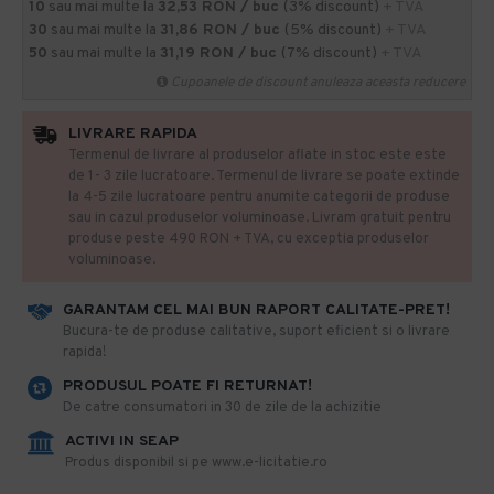
10
sau mai multe la
32,53 RON / buc
(3% discount)
+ TVA
30
sau mai multe la
31,86 RON / buc
(5% discount)
+ TVA
50
sau mai multe la
31,19 RON / buc
(7% discount)
+ TVA
Cupoanele de discount anuleaza aceasta reducere
LIVRARE RAPIDA
Termenul de livrare al produselor aflate in stoc este este
de 1- 3 zile lucratoare. Termenul de livrare se poate extinde
la 4-5 zile lucratoare pentru anumite categorii de produse
sau in cazul produselor voluminoase. Livram gratuit pentru
produse peste 490 RON + TVA, cu exceptia produselor
voluminoase.
GARANTAM CEL MAI BUN RAPORT CALITATE-PRET!
​Bucura-te de produse calitative, suport eficient si o livrare
rapida!
PRODUSUL POATE FI RETURNAT!
De catre consumatori in 30 de zile de la achizitie
ACTIVI IN SEAP
Produs disponibil si pe www.e-licitatie.ro