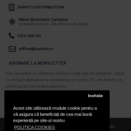
SANITO DISTRIBUTION
West Business Campus
Strada Preciziei, Nr, 3W, Sector 6, Bucuresti
0314 100 110
office@sanito.ro
ABONARE LA NEWSLETTER
Stai la curent cu ultimele oferte si cele mai noi produse. Dupa
ce initiezi abonarea la newsletter-ul nostru iti vom trimite un
email pentru activarea abonarii.
Abonare
Inchide
Acest site utilizează module cookie pentru a
Am citit şi sunt de acord cu
Politica de Confidentialitate
vă asigura că beneficiați de cea mai bună
experiență pe site-ul nostru
© 2019, Sanito Distribution, Toate drepturile rezervate
POLITICA COOKIES