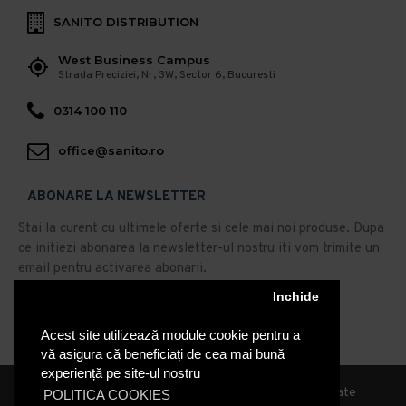
SANITO DISTRIBUTION
West Business Campus
Strada Preciziei, Nr, 3W, Sector 6, Bucuresti
0314 100 110
office@sanito.ro
ABONARE LA NEWSLETTER
Stai la curent cu ultimele oferte si cele mai noi produse. Dupa
ce initiezi abonarea la newsletter-ul nostru iti vom trimite un
email pentru activarea abonarii.
Abonare
Inchide
Acest site utilizează module cookie pentru a
Am citit şi sunt de acord cu
Politica de Confidentialitate
vă asigura că beneficiați de cea mai bună
experiență pe site-ul nostru
© 2019, Sanito Distribution, Toate drepturile rezervate
POLITICA COOKIES