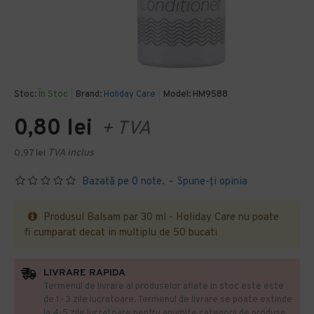
Stoc:
În Stoc
Brand:
Holiday Care
Model:
HM9588
0,80 lei
+ TVA
0,97 lei
TVA inclus
Bazată pe 0 note.
-
Spune-ţi opinia
Produsul Balsam par 30 ml - Holiday Care nu poate
fi cumparat decat in multiplu de 50 bucati
LIVRARE RAPIDA
Termenul de livrare al produselor aflate in stoc este este
de 1- 3 zile lucratoare. Termenul de livrare se poate extinde
la 4-5 zile lucratoare pentru anumite categorii de produse