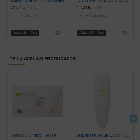
Balsam Par 93 Ml - Botanika
Dispenser Sampon & Balsam 450 Ml - Omnia
30,57 lei
14,73 lei
+ TVA
+ TVA
36,99 lei
TVA inclus
17,82 lei
TVA inclus
Adaugă în Coş
Adaugă în Coş
DE LA ACELASI PRODUCATOR
Gel Mixt 10 Mixt - Sense
Dispenser Sapun Lichid 450 Ml - Sense