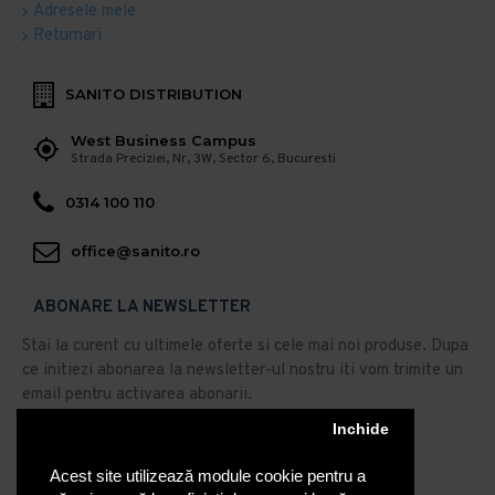
Adresele mele
Returnari
SANITO DISTRIBUTION
West Business Campus
Strada Preciziei, Nr, 3W, Sector 6, Bucuresti
0314 100 110
office@sanito.ro
ABONARE LA NEWSLETTER
Stai la curent cu ultimele oferte si cele mai noi produse. Dupa
ce initiezi abonarea la newsletter-ul nostru iti vom trimite un
email pentru activarea abonarii.
Abonare
Inchide
Acest site utilizează module cookie pentru a
Am citit şi sunt de acord cu
Politica de Confidentialitate