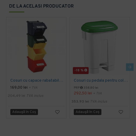
DE LA ACELASI PRODUCATOR
-18 %
Cosuri cu capace rabatabile 45L, colectare selectiva - pret per cos
Cosuri cu pedala pentru colectarea selectiva 30, 60L, rosu, galben, verbe, albastru, alb
169,00 lei
+ TVA
PRP
358,80 lei
292,50 lei
+ TVA
204,49 lei
TVA inclus
353,93 lei
TVA inclus
Adaugă în Coş
Adaugă în Coş