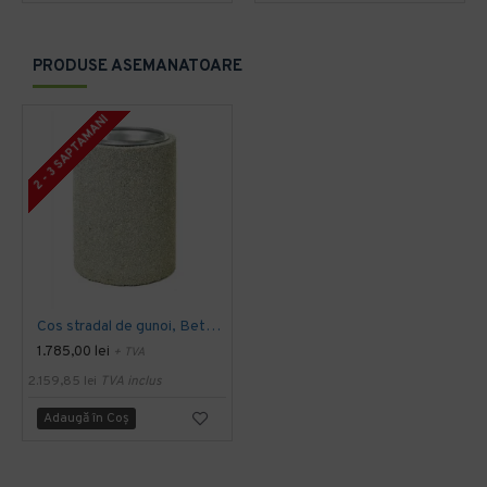
PRODUSE ASEMANATOARE
2 - 3 SAPTAMANI
Cos stradal de gunoi, Beton, Gri, 40 L
1.785,00 lei
+ TVA
2.159,85 lei
TVA inclus
Adaugă în Coş