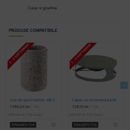
·
Casa si gradina
PRODUSE COMPATIBILE
3 - 4 SAPTAMANI
3 - 4 SAPTAMANI
Cos de gunoi beton, MEVATEC, 220 kg
Capac cu scrumiera pentru cos beton model 6117
1.586,00 lei
728,10 lei
+ TVA
+ TVA
1.919,06 lei
TVA inclus
881,00 lei
TVA inclus
Adaugă în Coş
Adaugă în Coş