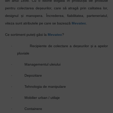
din anul 1898. Cu o istorie bogată în producția de produse
pentru colectarea deșeurilor, care să atragă prin calitatea lor,
designul și manopera. Încrederea, fiabilitatea, parteneriatul,
viteza sunt atributele pe care se bazează
Mevatec
.
Ce sortiment puteți găsi la
Mevatec
?
·
Recipiente de colectare a deșeurilor și a apelor
pluviale
·
Managementul uleiului
·
Depozitare
·
Tehnologia de manipulare
·
Mobilier urban / utilaje
·
Containere