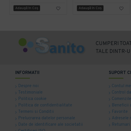
Adaugă în Coş
Adaugă în Coş
CUMPERI TOAT
TALE DINTR-U
INFORMATII
SUPORT C
Despre noi
Contul m
Testimoniale
Control d
Politica cookie
Comenzile
Politica de confidentialitate
Beneficii 
Termeni si Conditii
Favorite
Prelucrarea datelor personale
Adresele 
Date de identificare ale societatii
Returnari