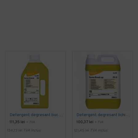
Detergent degresant bucatarie SUMA Extend D3, Diversey, 2L
Detergent degresant lichid SUMA Force/ Breakup D3.5, Diversey, 5L
111,35 lei
100,37 lei
+ TVA
+ TVA
134,73 lei
TVA inclus
121,45 lei
TVA inclus