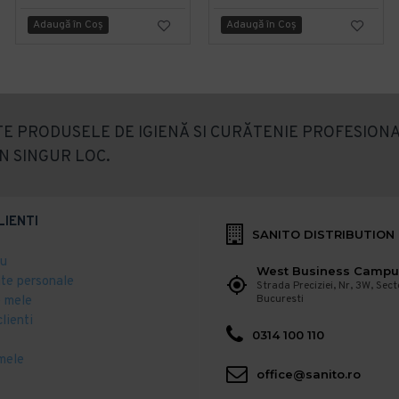
Adaugă în Coş
Adaugă în Coş
E PRODUSELE DE IGIENĂ SI CURĂTENIE PROFESIONA
N SINGUR LOC.
LIENTI
SANITO DISTRIBUTION
eu
West Business Campu
ate personale
Strada Preciziei, Nr, 3W, Sect
Bucuresti
 mele
clienti
0314 100 110
mele
office@sanito.ro