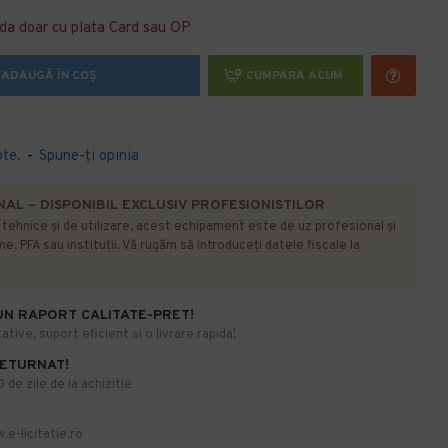
da doar cu plata Card sau OP
ADAUGĂ ÎN COŞ
CUMPARA ACUM
ote.
-
Spune-ţi opinia
AL – DISPONIBIL EXCLUSIV PROFESIONISTILOR
r tehnice și de utilizare, acest echipament este de uz profesional și
e, PFA sau instituții. Vă rugăm să introduceți datele fiscale la
UN RAPORT CALITATE-PRET!
ative, suport eficient si o livrare rapida!
RETURNAT!
de zile de la achizitie
.e-licitatie.ro