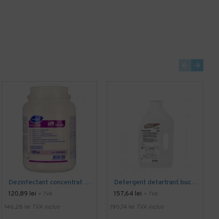
Dezinfectant concentrat pe baza de clor (cloramina), Suma Tab D4, Diversey, 300 tablete
Detergent detartrant bucatarie SUMA Calc D5, Diversey, 2L
120,89 lei
157,64 lei
+ TVA
+ TVA
146,28 lei
TVA inclus
190,74 lei
TVA inclus
3