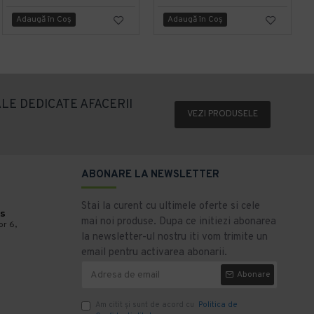
Adaugă în Coş
Adaugă în Coş
LE DEDICATE AFACERII
VEZI PRODUSELE
ABONARE LA NEWSLETTER
Stai la curent cu ultimele oferte si cele
s
mai noi produse. Dupa ce initiezi abonarea
or 6,
la newsletter-ul nostru iti vom trimite un
email pentru activarea abonarii.
Abonare
Am citit şi sunt de acord cu
Politica de