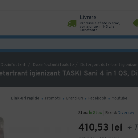
Livrare
Produsele aflate in stoc,
vor ajunge in 1-3 zile
lucratoare
Dezinfectanti
Dezinfectanti toalete
Detergent detartrant igienizant
tartrant igienizant TASKI Sani 4 in 1 QS, D
Link-uri rapide
Promotii
Brand-uri
Facebook
Youtube
Stoc:
În Stoc
Brand:
Diversey
410,53 lei
+ T