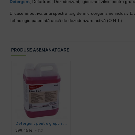
Detergent
, Detartrant, Dezodorizant, igienizant zilnic pentru grupu
Eficace împotriva unui spectru larg de microorganisme inclusiv E c
Tehnologie patentată unică de dezodorizare activă (O.N.T.)
PRODUSE ASEMANATOARE
Detergent pentru grupuri sanitare, concentrat - Taski Sani 4in1 Plus, 5 litri
399,45 lei
+ TVA