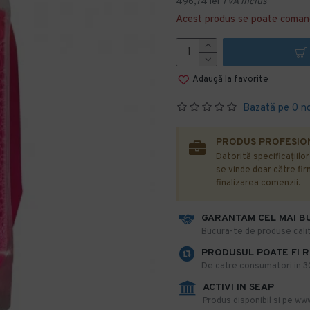
496,74 lei
TVA inclus
Acest produs se poate coman
Adaugă la favorite
Bazată pe 0 n
PRODUS PROFESION
Datorită specificațiilo
se vinde doar către firm
finalizarea comenzii.
GARANTAM CEL MAI B
​Bucura-te de produse calit
PRODUSUL POATE FI 
De catre consumatori in 30 
ACTIVI IN SEAP
Produs disponibil si pe www