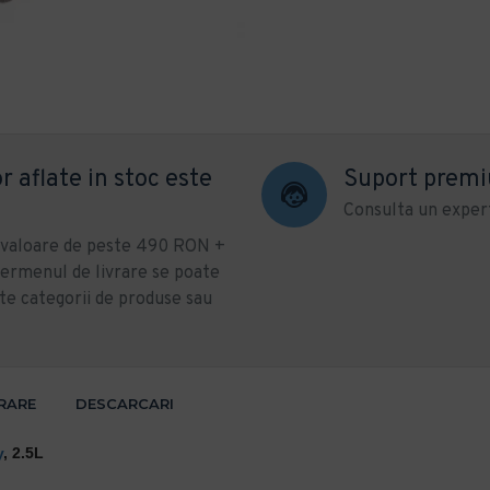
r aflate in stoc este
Suport prem
Consulta un expert
u valoare de peste 490 RON +
ermenul de livrare se poate
te categorii de produse sau
VRARE
DESCARCARI
y
, 2.5L