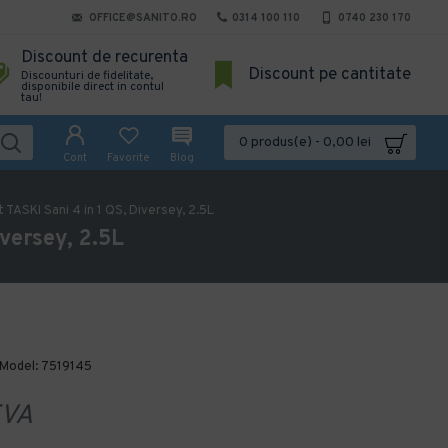
OFFICE@SANITO.RO
0314 100 110
0740 230 170
Discount de recurenta
Discount pe cantitate
Discounturi de fidelitate,
disponibile direct in contul
tau!
0 produs(e) - 0,00 lei
Cont
Favorite
Blog
 TASKI Sani 4 in 1 QS, Diversey, 2.5L
iversey, 2.5L
Model:
7519145
VA