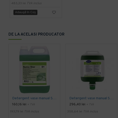
483,33 lei
TVA inclus
Adaugă în Coş
DE LA ACELASI PRODUCATOR
Detergent vase manual SUMA STAR D1, Diversey, 5L
Detergent vase manual SUMA STAR D1 Plus, Diversey, 2L
160,16 lei
296,40 lei
+ TVA
+ TVA
193,79 lei
TVA inclus
358,64 lei
TVA inclus