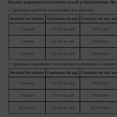
Dozarea preparatului este foarte ușoară și fără probleme.
Nu 
1. Igienizarea generală a suprafețelor și a obiectelor:
Numărul de tablete
Cantitatea de apă
Conținut de clor act
1 tabletă
1,5 litri de apă
1000 ppm
2 tablete
1,5 litri de apă
2000 ppm
5 tablete
1,5 litri de apă
5000 ppm
2.
Igienizarea
suprafetelor si a obiectelor contaminate cu substan
Numărul de tablete
Cantitatea de apă
Conținut de clor act
4 tablete
1,5 litri de apă
4000 ppm
6 tablete
1,5 litri de apă
6000 ppm
10 tablete
1,5 litri de apă
10.000 ppm