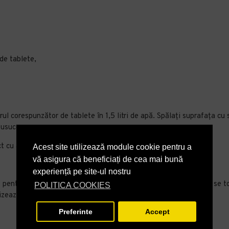
de tablete,
rul corespunzător de tablete în 1,5 litri de apă. Spălați suprafața cu
 usuce.
ct cu alimentele.
Acest site utilizează module cookie pentru a
vă asigura că beneficiați de cea mai bună
experiență pe site-ul nostru
v pentru a neutraliza sângele, secrețiile și excrementele. Solutia s
POLITICA COOKIES
izeaza din nou. Efectuați igienizarea cu mănuși de protecție.
Preferinte
Accept