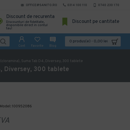
OFFICE@SANITO.RO
0314 100 110
0740 230 170
Discount de recurenta
Discount pe cantitate
Discounturi de fidelitate,
disponibile direct in contul
tau!
0 produs(e) - 0,00 lei
Cont
Favorite
Blog
(cloramina), Suma Tab D4, Diversey, 300 tablete
, Diversey, 300 tablete
Model:
100952086
VA