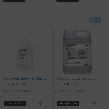
Detergent detartrant bucatarie SUMA Calc D5, Diversey, 2L
Detergent detartrant bucatarie SUMA Calc D5, Diversey, 5L
157,64 lei
285,01 lei
+ TVA
+ TVA
190,74 lei
TVA inclus
344,86 lei
TVA inclus
1
Adaugă în Coş
Adaugă în Coş