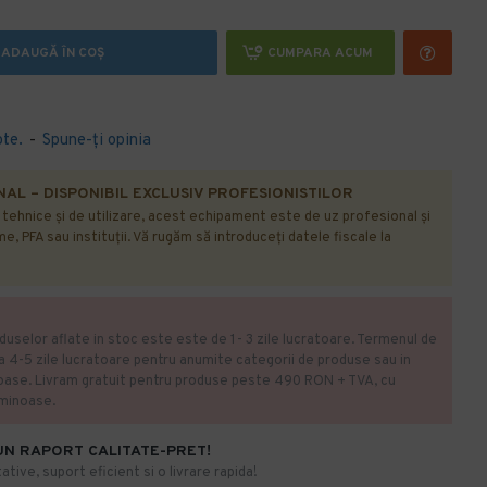
ADAUGĂ ÎN COŞ
CUMPARA ACUM
ote.
-
Spune-ţi opinia
AL – DISPONIBIL EXCLUSIV PROFESIONISTILOR
r tehnice și de utilizare, acest echipament este de uz profesional și
e, PFA sau instituții. Vă rugăm să introduceți datele fiscale la
duselor aflate in stoc este este de 1- 3 zile lucratoare. Termenul de
la 4-5 zile lucratoare pentru anumite categorii de produse sau in
oase. Livram gratuit pentru produse peste 490 RON + TVA, cu
uminoase.
UN RAPORT CALITATE-PRET!
ative, suport eficient si o livrare rapida!