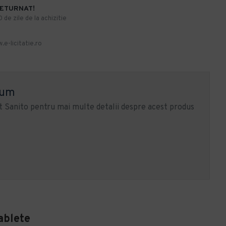
RETURNAT!
de zile de la achizitie
.e-licitatie.ro
ium
 Sanito pentru mai multe detalii despre acest produs
ablete