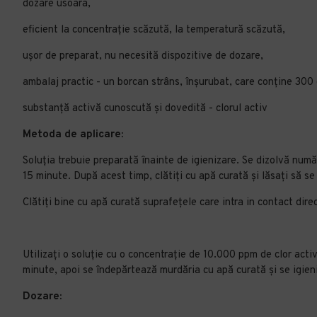
dozare usoara,
eficient la concentrație scăzută, la temperatură scăzută,
ușor de preparat, nu necesită dispozitive de dozare,
ambalaj practic - un borcan strâns, înșurubat, care conține 300 
substanță activă cunoscută și dovedită - clorul activ
Metoda de aplicare:
Soluția trebuie preparată înainte de igienizare. Se dizolvă numă
15 minute. După acest timp, clătiți cu apă curată și lăsați să se
Clătiţi bine cu apă curată suprafeţele care intra in contact dire
Utilizați o soluție cu o concentrație de 10.000 ppm de clor acti
minute, apoi se îndepărtează murdăria cu apă curată și se igien
Dozare: