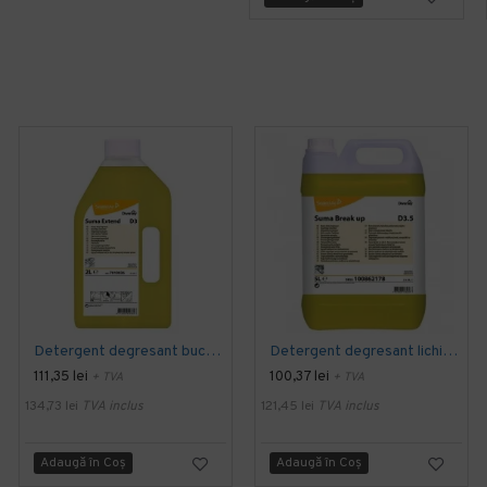
Detergent degresant bucatarie SUMA Extend D3, Diversey, 2L
Detergent degresant lichid SUMA Force/ Breakup D3.5, Diversey, 5L
111,35 lei
100,37 lei
+ TVA
+ TVA
134,73 lei
TVA inclus
121,45 lei
TVA inclus
Adaugă în Coş
Adaugă în Coş