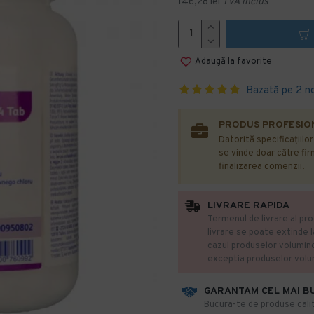
146,28 lei
TVA inclus
Adaugă la favorite
Bazată pe 2 n
PRODUS PROFESION
Datorită specificațiilo
se vinde doar către firm
finalizarea comenzii.
LIVRARE RAPIDA
Termenul de livrare al pro
livrare se poate extinde 
cazul produselor volumin
exceptia produselor vol
GARANTAM CEL MAI B
​Bucura-te de produse calit