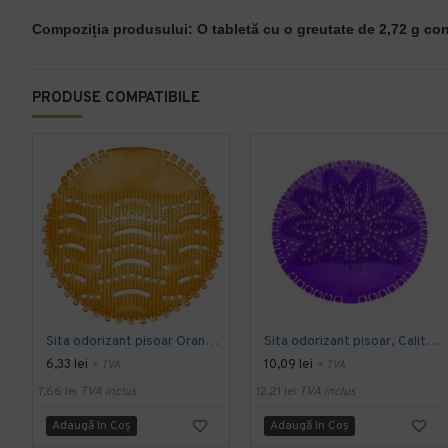
Compoziția produsului:
O tabletă cu o greutate de 2,72 g conț
PRODUSE COMPATIBILE
Sita odorizant pisoar Orange, Wave - Calitate Excelenta
Sita odorizant pisoar, Calitate excelenta, Mov
6,33 lei
10,09 lei
+ TVA
+ TVA
7,66 lei
TVA inclus
12,21 lei
TVA inclus
Adaugă în Coş
Adaugă în Coş