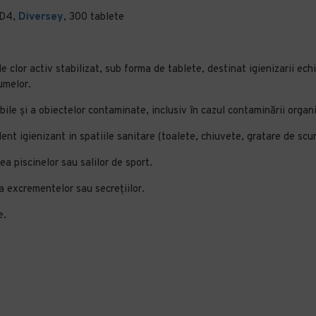
 D4,
Diversey
, 300 tablete
lor activ stabilizat, sub forma de tablete, destinat igienizarii echi
umelor.
bile și a obiectelor contaminate, inclusiv în cazul contaminării organ
ent igienizant in spatiile sanitare (toalete, chiuvete, gratare de scu
ea piscinelor sau salilor de sport.
a excrementelor sau secrețiilor.
e.