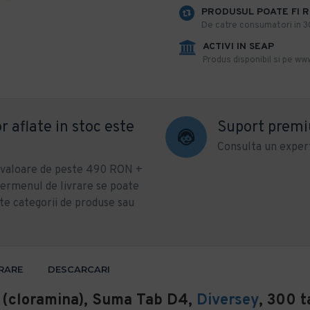
PRODUSUL POATE FI 
De catre consumatori in 30 
ACTIVI IN SEAP
Produs disponibil si pe www
r aflate in stoc este
Suport prem
Consulta un expert
u valoare de peste 490 RON +
ermenul de livrare se poate
te categorii de produse sau
VRARE
DESCARCARI
r (cloramina), Suma Tab D4,
Diversey
, 300 t