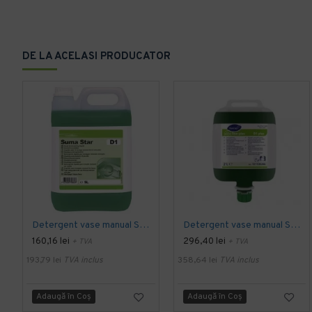
DE LA ACELASI PRODUCATOR
Detergent vase manual SUMA STAR D1, Diversey, 5L
Detergent vase manual SUMA STAR D1 Plus, Diversey, 2L
160,16 lei
296,40 lei
+ TVA
+ TVA
193,79 lei
TVA inclus
358,64 lei
TVA inclus
Adaugă în Coş
Adaugă în Coş