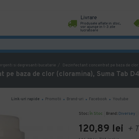
Livrare
Produsele aflate in stoc,
vor ajunge in 1-3 zile
lucratoare
rgenti si degresanti bucatarie
Dezinfectant concentrat pe baza de clor 
t pe baza de clor (cloramina), Suma Tab D4
Link-uri rapide
Promotii
Brand-uri
Facebook
Youtube
Stoc:
În Stoc
Brand:
Diversey
120,89 lei
+ T