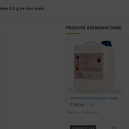
ine 1,5 g de clor activ.
PRODUSE ASEMANATOARE
Detergent degresant alcalin Cuptor si Plita, 5 L, Konga
77,83 lei
+ TVA
94,17 lei
TVA inclus
Adaugă în Coş