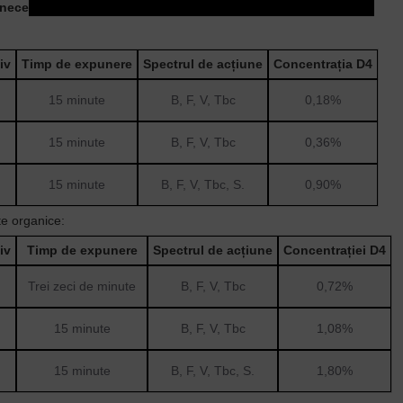
necesită dispozitive de dozare suplimentare.
iv
Timp de expunere
Spectrul de acțiune
Concentrația D4
15 minute
B, F, V, Tbc
0,18%
15 minute
B, F, V, Tbc
0,36%
15 minute
B, F, V, Tbc, S.
0,90%
te organice:
iv
Timp de expunere
Spectrul de acțiune
Concentrației D4
Trei zeci de minute
B, F, V, Tbc
0,72%
15 minute
B, F, V, Tbc
1,08%
15 minute
B, F, V, Tbc, S.
1,80%