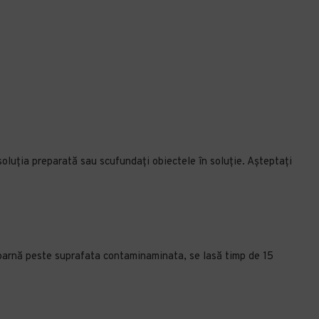
 soluția preparată sau scufundați obiectele în soluție. Așteptați
e toarnă peste suprafata contaminaminata, se lasă timp de 15