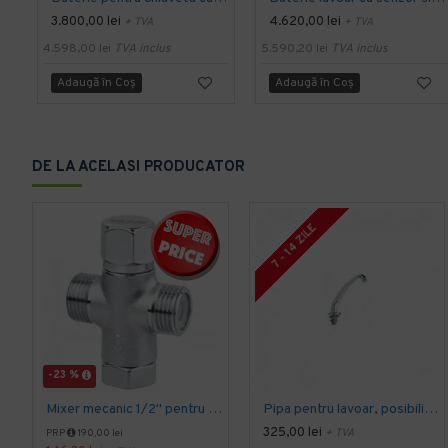
3.800,00 lei
4.620,00 lei
+ TVA
+ TVA
4.598,00 lei
TVA inclus
5.590,20 lei
TVA inclus
Adaugă în Coş
Adaugă în Coş
DE LA ACELASI PRODUCATOR
7 - 14 ZILE
-23 %
Mixer mecanic 1/2'' pentru amestec apa calda - rece, Idral
Pipa pentru lavoar, posibilitate de rotire, lungime pipa 150 mm, montaj pe lavoar, Idral
325,00 lei
+ TVA
PRP
190,00 lei