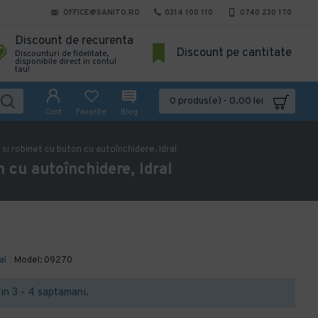
OFFICE@SANITO.RO
0314 100 110
0740 230 170
Discount de recurenta
Discount pe cantitate
Discounturi de fidelitate,
disponibile direct in contul
tau!
0 produs(e) - 0,00 lei
Cont
Favorite
Blog
si robinet cu buton cu autoînchidere, Idral
 cu autoînchidere, Idral
al
Model:
09270
t in 3 - 4 saptamani.