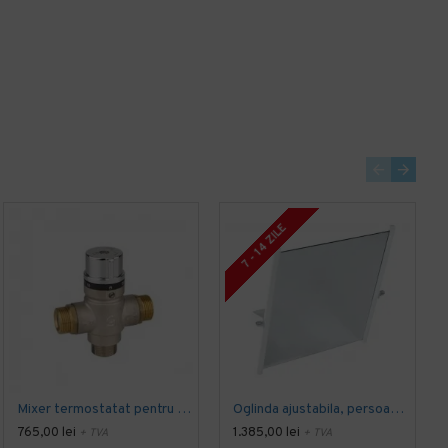
7 - 14 ZILE
Mixer termostatat pentru apa, mixare apa rece si calda, Idral
Oglinda ajustabila, persoane cu dizabilitati locomotorii, montare pe perete, 740 x 720 mm, Idral
765,00 lei
1.385,00 lei
+ TVA
+ TVA