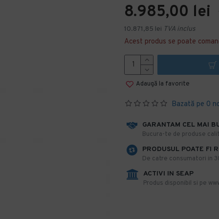
8.985,00 lei
+
10.871,85 lei
TVA inclus
Acest produs se poate coman
Adaugă la favorite
Bazată pe 0 n
GARANTAM CEL MAI B
​Bucura-te de produse calit
PRODUSUL POATE FI 
De catre consumatori in 30 
ACTIVI IN SEAP
Produs disponibil si pe www