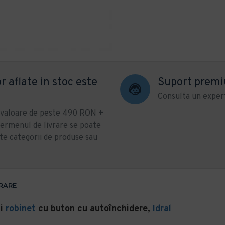
r aflate in stoc este
Suport prem
Consulta un expert
u valoare de peste 490 RON +
ermenul de livrare se poate
te categorii de produse sau
VRARE
i
robinet
cu buton cu autoînchidere,
Idral