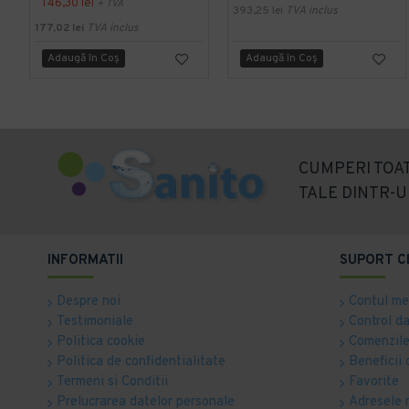
146,30 lei
+ TVA
393,25 lei
TVA inclus
177,02 lei
TVA inclus
Adaugă în Coş
Adaugă în Coş
CUMPERI TOAT
TALE DINTR-U
INFORMATII
SUPORT C
Despre noi
Contul m
Testimoniale
Control d
Politica cookie
Comenzile
Politica de confidentialitate
Beneficii 
Termeni si Conditii
Favorite
Prelucrarea datelor personale
Adresele 