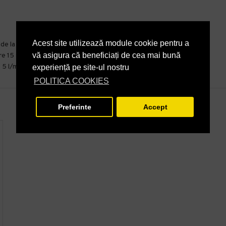
Acest site utilizează module cookie pentru a
 la 3 bari nereglabil
vă asigura că beneficiați de cea mai bună
e 15 secunde la 3 bare nu este reglabil
 5 l/min
experiență pe site-ul nostru
POLITICA COOKIES
Preferinte
Accept