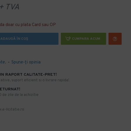
 TVA
da doar cu plata Card sau OP
ADAUGĂ ÎN COŞ
CUMPARA ACUM
ote.
-
Spune-ţi opinia
UN RAPORT CALITATE-PRET!
ative, suport eficient si o livrare rapida!
RETURNAT!
de zile de la achizitie
.e-licitatie.ro