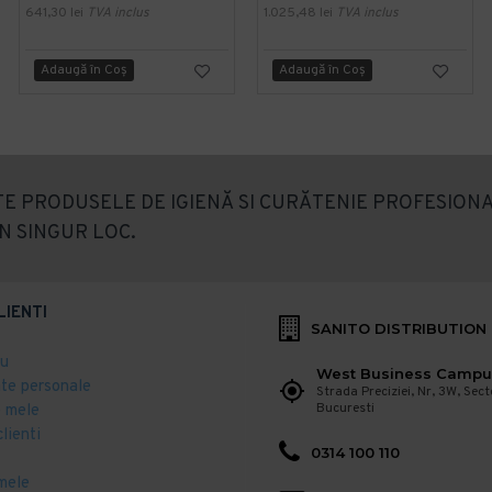
641,30 lei
TVA inclus
1.025,48 lei
TVA inclus
Adaugă în Coş
Adaugă în Coş
E PRODUSELE DE IGIENĂ SI CURĂTENIE PROFESIONA
N SINGUR LOC.
LIENTI
SANITO DISTRIBUTION
eu
West Business Campu
ate personale
Strada Preciziei, Nr, 3W, Sect
Bucuresti
 mele
clienti
0314 100 110
mele