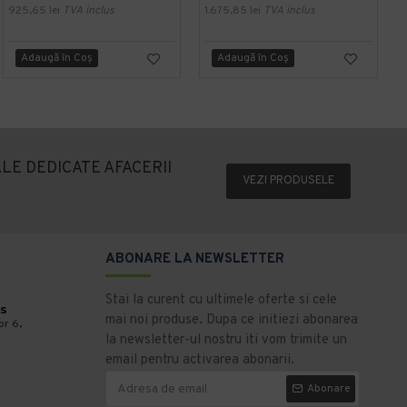
925,65 lei
TVA inclus
1.675,85 lei
TVA inclus
7
Adaugă în Coş
Adaugă în Coş
LE DEDICATE AFACERII
VEZI PRODUSELE
ABONARE LA NEWSLETTER
Stai la curent cu ultimele oferte si cele
s
mai noi produse. Dupa ce initiezi abonarea
or 6,
la newsletter-ul nostru iti vom trimite un
email pentru activarea abonarii.
Abonare