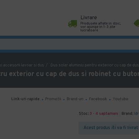
Livrare
Produsele aflate in stoc,
vor ajunge in 1-3 zile
lucratoare
si accesorii lavoar si dus
Dus solar aluminiu pentru exterior cu cap de dus 
ru exterior cu cap de dus si robinet cu buton
Link-uri rapide
Promotii
Brand-uri
Facebook
Youtube
Stoc:
3 - 4 saptamani
Brand:
Idr
Acest produs iti va fi livra