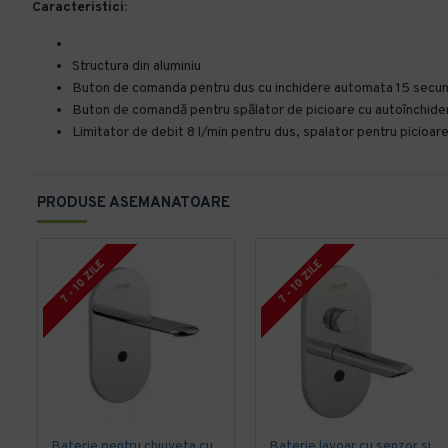
Caracteristici:
Structura din aluminiu
Buton de comanda pentru dus cu inchidere automata 15 secunde
Buton de comandă pentru spălator de picioare cu autoînchider
Limitator de debit 8 l/min pentru dus, spalator pentru picioare
PRODUSE ASEMANATOARE
7 - 10 ZILE
7 - 10 ZILE
Baterie pentru chiuveta cu fotocelula incorporata si gura de scurgere
Baterie lavoar cu senzor si mixer electonic, incastrata - Idral