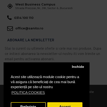
West Business Campus
Strada Preciziei, Nr, 3W, Sector 6, Bucuresti
0314 100 110
office@sanito.ro
ABONARE LA NEWSLETTER
Stai la curent cu ultimele oferte si cele mai noi produse. Dupa
ce initiezi abonarea la newsletter-ul nostru iti vom trimite un
email pentru activarea abonarii.
Inchide
Abonare
Acest site utilizează module cookie pentru a
Am citit şi sunt de acord cu
Politica de Confidentialitate
vă asigura că beneficiați de cea mai bună
experiență pe site-ul nostru
© 2019, Sanito Distribution, Toate drepturile rezervate
POLITICA COOKIES
Preferinte
Accept