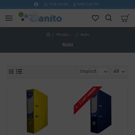
0314 100 110
0740 230 170
Producător
Noki
Noki
2 - 3 SAPTAMANI