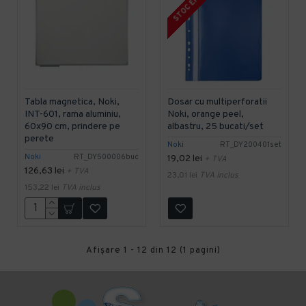
STOC EPUIZAT
Tabla magnetica, Noki,
Dosar cu multiperforatii
INT-601, rama aluminiu,
Noki, orange peel,
60x90 cm, prindere pe
albastru, 25 bucati/set
perete
Noki
RT_DY200401set
Noki
RT_DY500006buc
19,02 lei
+ TVA
126,63 lei
+ TVA
23,01 lei
TVA inclus
153,22 lei
TVA inclus
Afişare 1 - 12 din 12 (1 pagini)