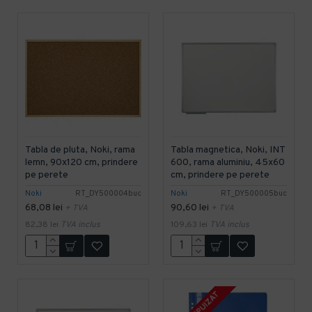
Tabla de pluta, Noki, rama
Tabla magnetica, Noki, INT
lemn, 90x120 cm, prindere
600, rama aluminiu, 45x60
pe perete
cm, prindere pe perete
Noki
RT_DY500004buc
Noki
RT_DY500005buc
68,08 lei
90,60 lei
+ TVA
+ TVA
82,38 lei
TVA inclus
109,63 lei
TVA inclus