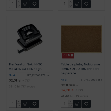
-11 %
Perforator Noki H-30,
Tabla de pluta, Noki, rama
metalic, 30 coli, negru
lemn, 60x90 cm, prindere
pe perete
Noki
RT_DY000272buc
Noki
RT_DY500003buc
32,31 lei
+ TVA
PRP
38,37 lei
39,10 lei
TVA inclus
34,28 lei
+ TVA
41,48 lei
TVA inclus