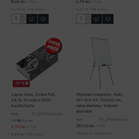
8,66 lei
6,79 lei
+ TVA
+ TVA
10,48 lei
TVA inclus
8,22 lei
TVA inclus
-24 %
Capse Noki, Zimba Tell,
Flipchart magnetic, Noki,
24/6, 10 cutii x 1000
INT-619-4F, 70x100 cm,
bucati/cutie
rama aluminiu, trepied
ajustabil
Noki
RT_DY000269cutie
Noki
RT_DY500012buc
PRP
10,63 lei
287,10 lei
+ TVA
8,06 lei
+ TVA
347,39 lei
TVA inclus
9,75 lei
TVA inclus