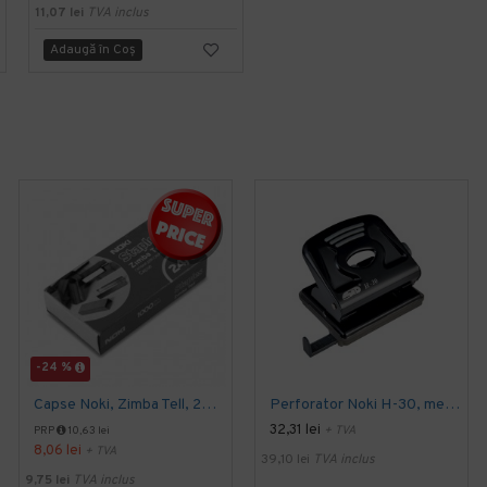
11,07 lei
TVA inclus
21,77 lei
TVA inclus
Adaugă în Coş
Adaugă în Coş
-24 %
Capse Noki, Zimba Tell, 24/6, 10 cutii x 1000 bucati/cutie
Perforator Noki H-30, metalic, 30 coli, negru
32,31 lei
+ TVA
PRP
10,63 lei
8,06 lei
+ TVA
39,10 lei
TVA inclus
9,75 lei
TVA inclus