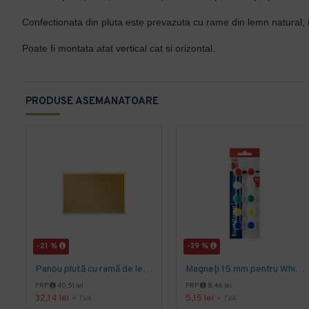
Confectionata din pluta este prevazuta cu rame din lemn natural, id
Poate fi montata atat vertical cat si orizontal.
PRODUSE ASEMANATOARE
-21 %
-39 %
Panou plută cu ramă de lemn 40 x 60 cm
Magneți 15 mm pentru Whiteboard ICO
PRP
40,51 lei
PRP
8,46 lei
32,14 lei
5,15 lei
+ TVA
+ TVA