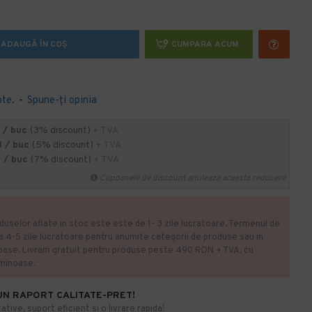
ADAUGĂ ÎN COŞ
CUMPARA ACUM
ote.
-
Spune-ţi opinia
 / buc
(3% discount)
+ TVA
 / buc
(5% discount)
+ TVA
 / buc
(7% discount)
+ TVA
Cupoanele de discount anuleaza aceasta reducere
duselor aflate in stoc este este de 1- 3 zile lucratoare. Termenul de
la 4-5 zile lucratoare pentru anumite categorii de produse sau in
oase. Livram gratuit pentru produse peste 490 RON + TVA, cu
uminoase.
UN RAPORT CALITATE-PRET!
ative, suport eficient si o livrare rapida!