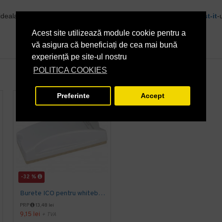
eala de utilizat la birou pentru prinderea diverselor hartii sau
post-it
-
Acest site utilizează module cookie pentru a
vă asigura că beneficiați de cea mai bună
experiență pe site-ul nostru
POLITICA COOKIES
Preferinte
Accept
-32 %
-20 %
Burete ICO pentru whiteboard
Rezervă burete magnetic
PRP
13,48 lei
PRP
22,49 lei
9,15 lei
17,99 lei
+ TVA
+ TVA