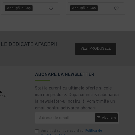
Adaugă în Coş
Adaugă în Coş
LE DEDICATE AFACERII
VEZI PRODUSELE
ABONARE LA NEWSLETTER
Stai la curent cu ultimele oferte si cele
s
mai noi produse. Dupa ce initiezi abonarea
or 6,
la newsletter-ul nostru iti vom trimite un
email pentru activarea abonarii.
Abonare
Am citit şi sunt de acord cu
Politica de