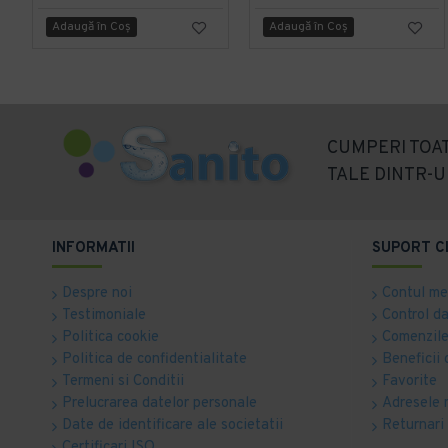
Adaugă în Coş
Adaugă în Coş
CUMPERI TOAT
TALE DINTR-U
INFORMATII
SUPORT C
Despre noi
Contul m
Testimoniale
Control d
Politica cookie
Comenzile
Politica de confidentialitate
Beneficii 
Termeni si Conditii
Favorite
Prelucrarea datelor personale
Adresele 
Date de identificare ale societatii
Returnari
Certificari ISO