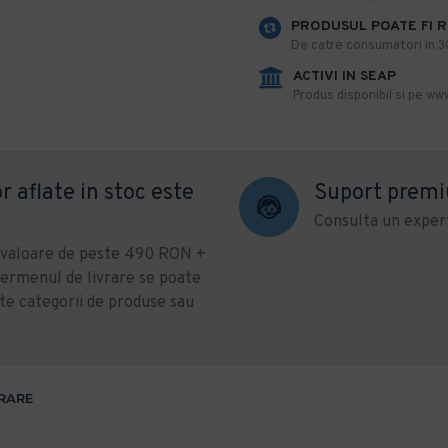
PRODUSUL POATE FI 
De catre consumatori in 30 
ACTIVI IN SEAP
Produs disponibil si pe www
r aflate in stoc este
Suport prem
Consulta un expert
u valoare de peste 490 RON +
ermenul de livrare se poate
te categorii de produse sau
VRARE