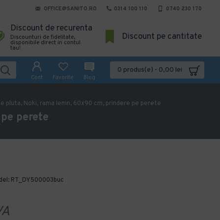
OFFICE@SANITO.RO
0314 100 110
0740 230 170
Discount de recurenta
Discount pe cantitate
Discounturi de fidelitate,
disponibile direct in contul
tau!
0 produs(e) - 0,00 lei
Cont
Favorite
Blog
de pluta, Noki, rama lemn, 60x90 cm, prindere pe perete
 pe perete
el:
RT_DY500003buc
VA