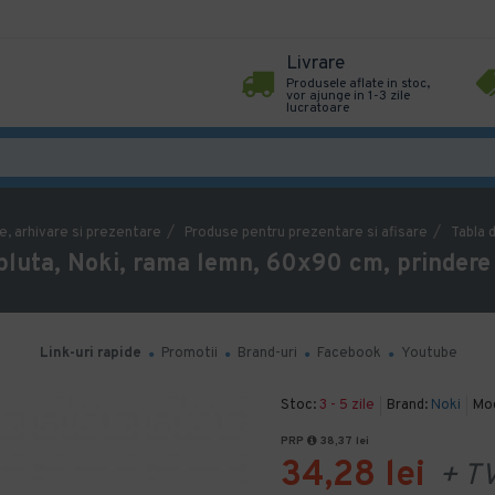
Livrare
Produsele aflate in stoc,
vor ajunge in 1-3 zile
lucratoare
e, arhivare si prezentare
Produse pentru prezentare si afisare
Tabla 
pluta, Noki, rama lemn, 60x90 cm, prindere
Link-uri rapide
Promotii
Brand-uri
Facebook
Youtube
Stoc:
3 - 5 zile
Brand:
Noki
Mod
PRP
38,37 lei
34,28 lei
+ T