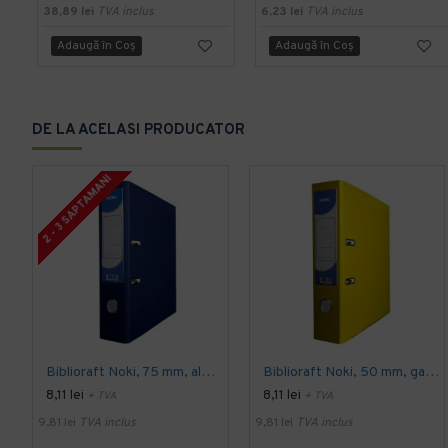
38,89 lei
TVA inclus
6,23 lei
TVA inclus
Adaugă în Coş
Adaugă în Coş
DE LA ACELASI PRODUCATOR
2 - 3 SAPTAMANI
Biblioraft Noki, 75 mm, albastru inchis
Biblioraft Noki, 50 mm, galben
8,11 lei
8,11 lei
+ TVA
+ TVA
9,81 lei
TVA inclus
9,81 lei
TVA inclus