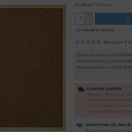
41,48 lei
TVA inclus
Adaugă la favorite
Bazată pe 0 n
10
sau mai multe la
33,25 RON
30
sau mai multe la
32,57 RON
50
sau mai multe la
31,88 RON
LIVRARE RAPIDA
Termenul de livrare al pro
livrare se poate extinde 
cazul produselor volumin
exceptia produselor vol
GARANTAM CEL MAI B
​Bucura-te de produse calit